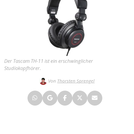
Der Tascam TH-11 ist ein erschwinglicher
Studiokopfhörer.
Von
Thorsten Sprengel