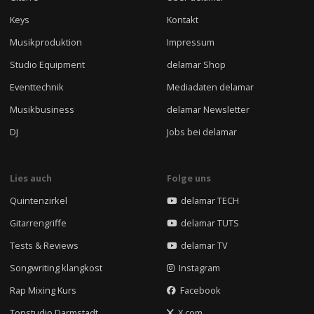
Keys
Kontakt
Musikproduktion
Impressum
Studio Equipment
delamar Shop
Eventtechnik
Mediadaten delamar
Musikbusiness
delamar Newsletter
DJ
Jobs bei delamar
Lies auch
Folge uns
Quintenzirkel
delamar TECH
Gitarrengriffe
delamar TUTS
Tests & Reviews
delamar TV
Songwriting klangkost
Instagram
Rap Mixing Kurs
Facebook
Tonstudio Darmstadt
X.com