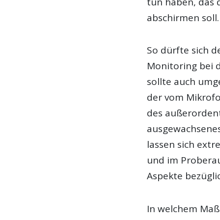
tun haben, das
abschirmen soll.
So dürfte sich d
Monitoring bei
sollte auch umg
der vom Mikrof
des außerordentl
ausgewachsenes
lassen sich ext
und im Proberau
Aspekte bezügli
In welchem Maße