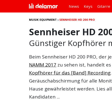
News
Keys
Gitarre
MUSIK EQUIPMENT
›
SENNHEISER HD 200 PRO
Sennheiser HD 20
Günstiger Kopfhörer 
Beim
Sennheiser HD 200 PRO
, der j
NAMM 2017
zu sehen ist, handelt e
Kopfhörer für das [Band] Recording
Geräuschabschirmung für alle Moni
Hause gewährleistet werden. Lies all
Kandidaten ...