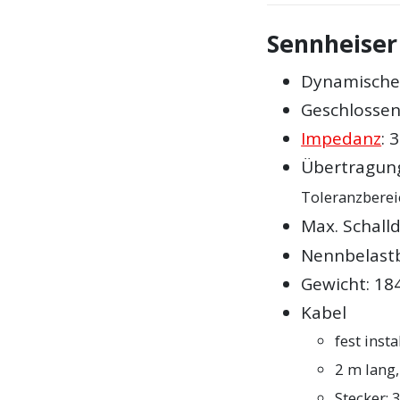
Sennheiser
Dynamische
Geschlosse
Impedanz
: 
Übertragung
Toleranzberei
Max. Schall
Nennbelast
Gewicht: 18
Kabel
fest insta
2 m lang,
Stecker: 