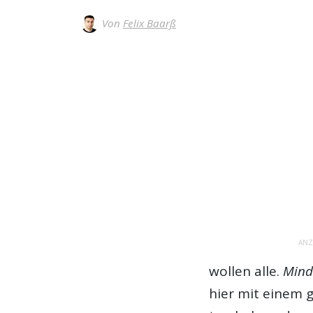
Von
Felix Baarß
ANZ
wollen alle.
Mind
hier mit einem 