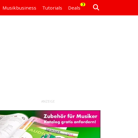
7
Musikbusiness
Tutorials
Deals
ANZEIGE