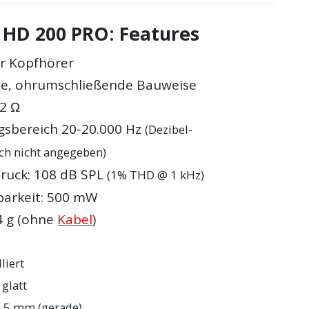
 HD 200 PRO: Features
r Kopfhörer
ne, ohrumschließende Bauweise
32 Ω
sbereich 20-20.000 Hz
(Dezibel-
ch nicht angegeben)
druck: 108 dB SPL
(1% THD @ 1 kHz)
barkeit: 500 mW
4 g (ohne
Kabel
)
lliert
 glatt
3,5 mm (gerade)