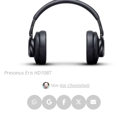
Presonus Eris HD10BT
Von
Kai Chonishvili