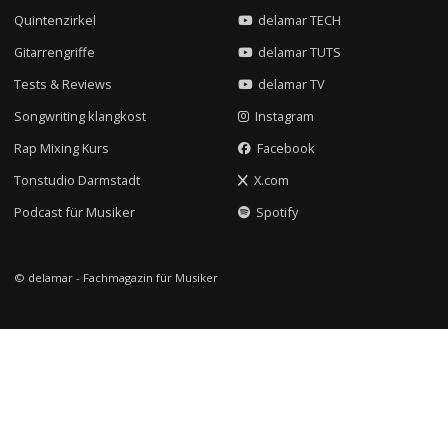
Quintenzirkel
delamar TECH
Gitarrengriffe
delamar TUTS
Tests & Reviews
delamar TV
Songwriting klangkost
Instagram
Rap Mixing Kurs
Facebook
Tonstudio Darmstadt
X.com
Podcast für Musiker
Spotify
© delamar - Fachmagazin für Musiker