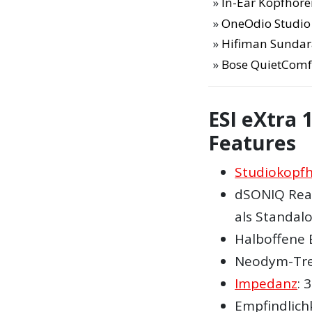
In-Ear Kopfhöre
OneOdio Studio
Hifiman Sundar
Bose QuietComf
ESI eXtra 
Features
Studiokopf
dSONIQ Real
als Standal
Halboffene
Neodym-Tre
Impedanz
: 
Empfindlich