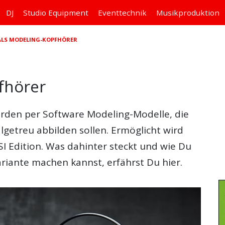
DJ
Studio
Equipment
Eventtechnik
Musikproduktion
T ALS MODELING-KOPFHÖRER
pfhörer
erden per Software Modeling-Modelle, die
getreu abbilden sollen. Ermöglicht wird
I Edition. Was dahinter steckt und wie Du
riante machen kannst, erfährst Du hier.