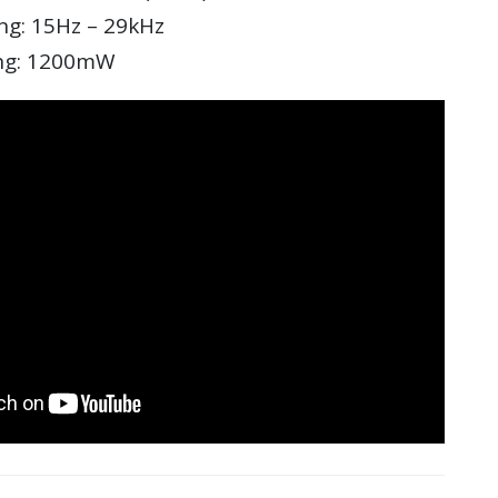
g: 15Hz – 29kHz
ung: 1200mW