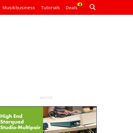
8
Musikbusiness
Tutorials
Deals
ANZEIGE