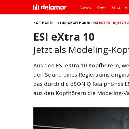
News
Keys
Gitarre
KOPFHÖRER
›
STUDIOKOPFHÖRER
›
ESI EXTRA 10: JETZ
ESI eXtra 10
Jetzt als Modeling-Ko
Aus den ESI eXtra 10 Kopfhörern, w
den Sound eines Regieraums original
das durch die dSONIQ Realphones ES
aus den Kopfhörern die Modeling-Va