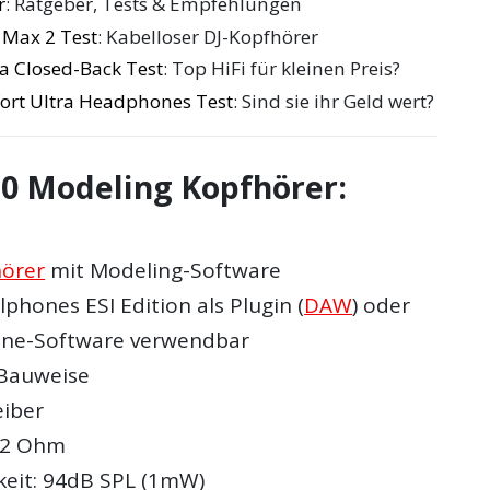
r
: Ratgeber, Tests & Empfehlungen
 Max 2 Test
: Kabelloser DJ-Kopfhörer
a Closed-Back Test
: Top HiFi für kleinen Preis?
ort Ultra Headphones Test
: Sind sie ihr Geld wert?
10 Modeling Kopfhörer:
hörer
mit Modeling-Software
phones ESI Edition als Plugin (
DAW
) oder
one-Software verwendbar
 Bauweise
iber
32 Ohm
keit: 94dB SPL (1mW)