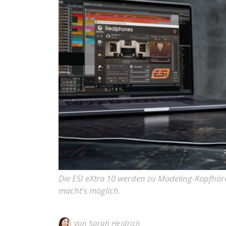
Die ESI eXtra 10 werden zu Modeling-Kopfhör
macht's möglich.
Von
Sarah Heidrich