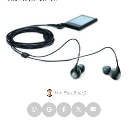
Von
Felix Baarß