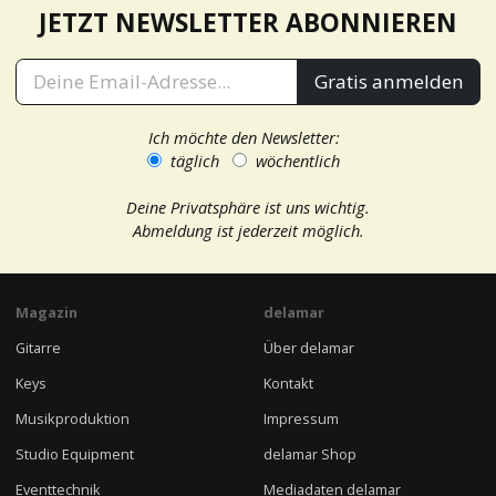
JETZT NEWSLETTER ABONNIEREN
Gratis anmelden
Ich möchte den Newsletter:
täglich
wöchentlich
Deine Privatsphäre ist uns wichtig.
Abmeldung ist jederzeit möglich.
Magazin
delamar
Gitarre
Über delamar
Keys
Kontakt
Musikproduktion
Impressum
Studio Equipment
delamar Shop
Eventtechnik
Mediadaten delamar