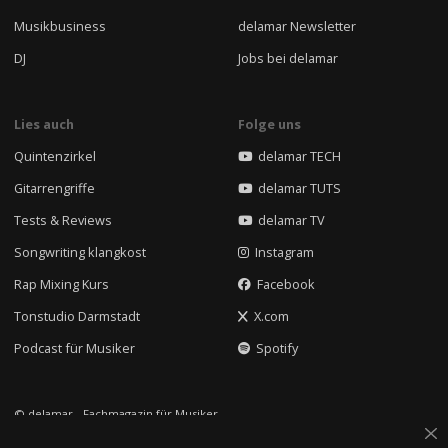
Musikbusiness
delamar Newsletter
DJ
Jobs bei delamar
Lies auch
Folge uns
Quintenzirkel
delamar TECH
Gitarrengriffe
delamar TUTS
Tests & Reviews
delamar TV
Songwriting klangkost
Instagram
Rap Mixing Kurs
Facebook
Tonstudio Darmstadt
X.com
Podcast für Musiker
Spotify
© delamar - Fachmagazin für Musiker