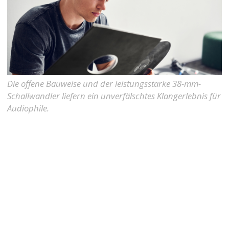
Die offene Bauweise und der leistungsstarke 38-mm-
Schallwandler liefern ein unverfälschtes Klangerlebnis für
Audiophile.