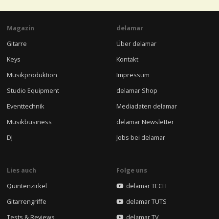
Magazin
delamar
Gitarre
Über delamar
Keys
Kontakt
Musikproduktion
Impressum
Studio Equipment
delamar Shop
Eventtechnik
Mediadaten delamar
Musikbusiness
delamar Newsletter
DJ
Jobs bei delamar
Lies auch
Folge uns
Quintenzirkel
delamar TECH
Gitarrengriffe
delamar TUTS
Tests & Reviews
delamar TV