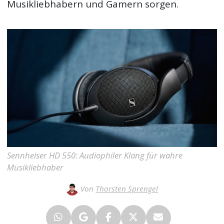
Musikliebhabern und Gamern sorgen.
Sennheiser HD 550: Audiophiler Klang für wahre
Musikliebhaber
Von
Thorsten Sprengel