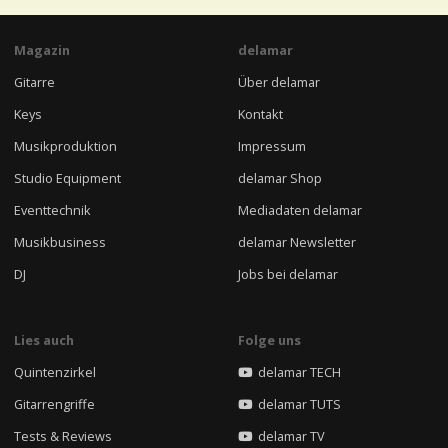
Magazin
delamar
Gitarre
Über delamar
Keys
Kontakt
Musikproduktion
Impressum
Studio Equipment
delamar Shop
Eventtechnik
Mediadaten delamar
Musikbusiness
delamar Newsletter
DJ
Jobs bei delamar
Lies auch
Folge uns
Quintenzirkel
delamar TECH
Gitarrengriffe
delamar TUTS
Tests & Reviews
delamar TV