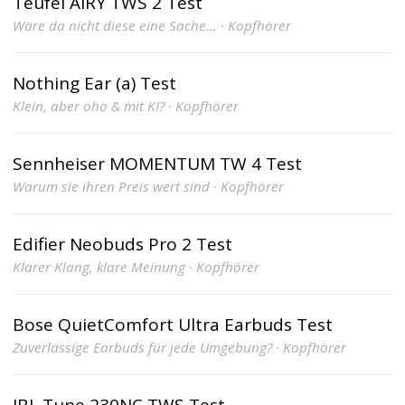
Teufel AIRY TWS 2 Test
Wäre da nicht diese eine Sache… · Kopfhörer
Nothing Ear (a) Test
Klein, aber oho & mit KI? · Kopfhörer
Sennheiser MOMENTUM TW 4 Test
Warum sie ihren Preis wert sind · Kopfhörer
Edifier Neobuds Pro 2 Test
Klarer Klang, klare Meinung · Kopfhörer
Bose QuietComfort Ultra Earbuds Test
Zuverlässige Earbuds für jede Umgebung? · Kopfhörer
JBL Tune 230NC TWS Test