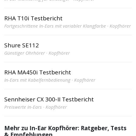
RHA T10i Testbericht
Fortgeschrittene In-Ears mit variabler Klangfarbe · Kopfhörer
Shure SE112
Günstiger Ohrhörer · Kopfhörer
RHA MA450i Testbericht
In-Ears mit Kabelfernbedienung · Kopfhörer
Sennheiser CX 300-II Testbericht
Preiswerte In-Ears · Kopfhörer
Mehr zu In-Ear Kopfhörer: Ratgeber, Tests
& Empfehlungen