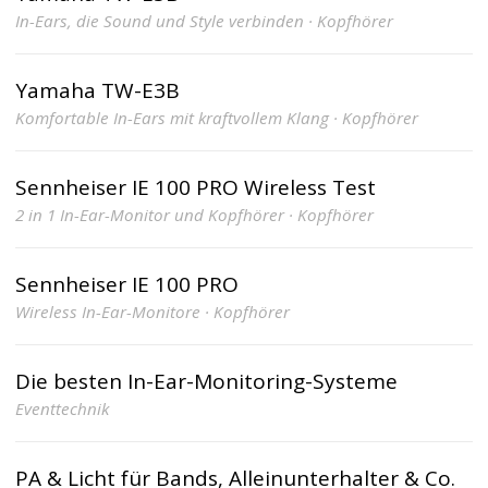
In-Ears, die Sound und Style verbinden · Kopfhörer
Yamaha TW-E3B
Komfortable In-Ears mit kraftvollem Klang · Kopfhörer
Sennheiser IE 100 PRO Wireless Test
2 in 1 In-Ear-Monitor und Kopfhörer · Kopfhörer
Sennheiser IE 100 PRO
Wireless In-Ear-Monitore · Kopfhörer
Die besten In-Ear-Monitoring-Systeme
Eventtechnik
PA & Licht für Bands, Alleinunterhalter & Co.