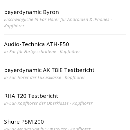
beyerdynamic Byron
Erschwingliche In-Ear-Hörer für Androiden & iPhones ·
Kopfhörer
Audio-Technica ATH-E50
In-Ear für Fortgeschrittene · Kopfhörer
beyerdynamic AK T8iE Testbericht
In-Ear-Hörer der Luxusklasse · Kopfhörer
RHA T20 Testbericht
In-Ear-Kopfhörer der Oberklasse · Kopfhörer
Shure PSM 200
In-Ear Monitoring für Einsteiger · Kopfhörer