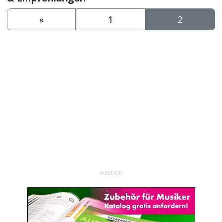
«
1
2
ANZEIGE