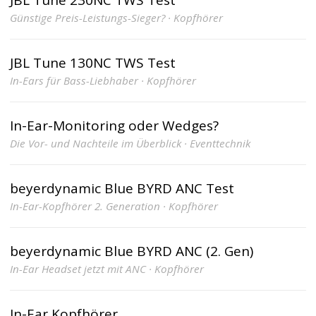
Günstige Preis-Leistungs-Sieger? · Kopfhörer
JBL Tune 130NC TWS Test
In-Ears für Bass-Liebhaber · Kopfhörer
In-Ear-Monitoring oder Wedges?
Die Vor- und Nachteile im Überblick · Eventtechnik
beyerdynamic Blue BYRD ANC Test
In-Ear-Kopfhörer 2. Generation · Kopfhörer
beyerdynamic Blue BYRD ANC (2. Gen)
In-Ear Headset jetzt mit ANC · Kopfhörer
In-Ear Kopfhörer