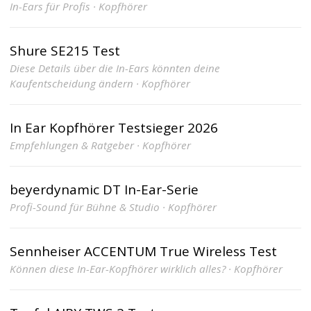
In-Ears für Profis · Kopfhörer
Shure SE215 Test
Diese Details über die In-Ears könnten deine
Kaufentscheidung ändern · Kopfhörer
In Ear Kopfhörer Testsieger 2026
Empfehlungen & Ratgeber · Kopfhörer
beyerdynamic DT In-Ear-Serie
Profi-Sound für Bühne & Studio · Kopfhörer
Sennheiser ACCENTUM True Wireless Test
Können diese In-Ear-Kopfhörer wirklich alles? · Kopfhörer