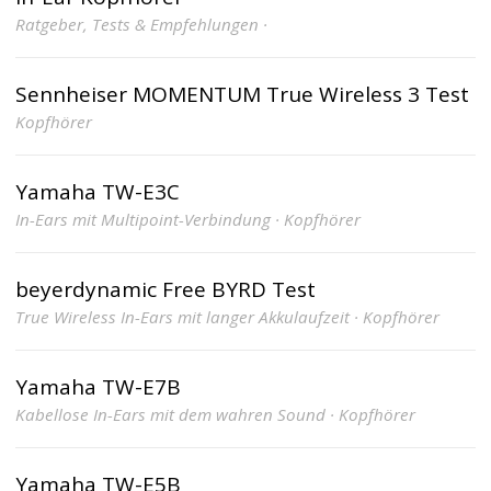
Ratgeber, Tests & Empfehlungen ·
Sennheiser MOMENTUM True Wireless 3 Test
Kopfhörer
Yamaha TW-E3C
In-Ears mit Multipoint-Verbindung · Kopfhörer
beyerdynamic Free BYRD Test
True Wireless In-Ears mit langer Akkulaufzeit · Kopfhörer
Yamaha TW-E7B
Kabellose In-Ears mit dem wahren Sound · Kopfhörer
Yamaha TW-E5B