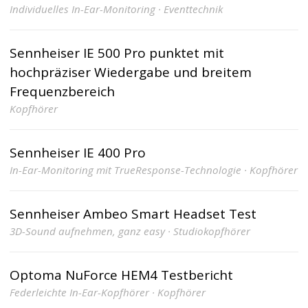
Individuelles In-Ear-Monitoring · Eventtechnik
Sennheiser IE 500 Pro punktet mit
hochpräziser Wiedergabe und breitem
Frequenzbereich
Kopfhörer
Sennheiser IE 400 Pro
In-Ear-Monitoring mit TrueResponse-Technologie · Kopfhörer
Sennheiser Ambeo Smart Headset Test
3D-Sound aufnehmen, ganz easy · Studiokopfhörer
Optoma NuForce HEM4 Testbericht
Federleichte In-Ear-Kopfhörer · Kopfhörer