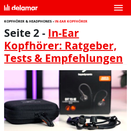
KOPFHÖRER & HEADPHONES
›
IN-EAR KOPFHÖRER
Seite 2 -
In-Ear
Kopfhörer: Ratgeber,
Tests & Empfehlungen