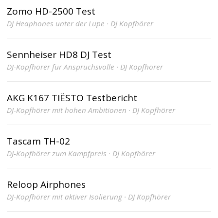
Zomo HD-2500 Test
DJ Heaphones unter der Lupe · DJ Kopfhörer
Sennheiser HD8 DJ Test
DJ-Kopfhörer für Anspruchsvolle · DJ Kopfhörer
AKG K167 TIËSTO Testbericht
DJ-Kopfhörer mit hohen Ambitionen · DJ Kopfhörer
Tascam TH-02
DJ-Kopfhörer zum Kampfpreis · DJ Kopfhörer
Reloop Airphones
DJ-Kopfhörer mit aktiver Isolierung · DJ Kopfhörer