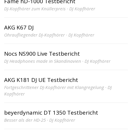
Fame hD-1000 Testbericht
DJ-Kopfhörer zum Knüllerpreis · DJ Kopfhörer
AKG K67 DJ
Ohraufliegender DJ-Kopfhörer · DJ Kopfhörer
Nocs NS900 Live Testbericht
DJ Headphones made in Skandinavien · DJ Kopfhörer
AKG K181 DJ UE Testbericht
Fortgeschrittener DJ-Kopfhörer mit Klangregelung · DJ
Kopfhörer
beyerdynamic DT 1350 Testbericht
Besser als der HD-25 · DJ Kopfhörer