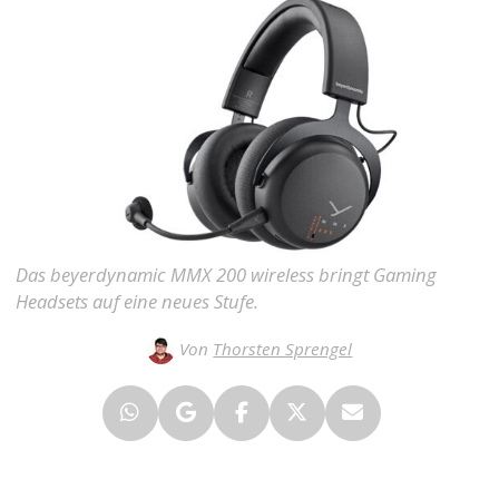
Das beyerdynamic MMX 200 wireless bringt Gaming
Headsets auf eine neues Stufe.
Von
Thorsten Sprengel