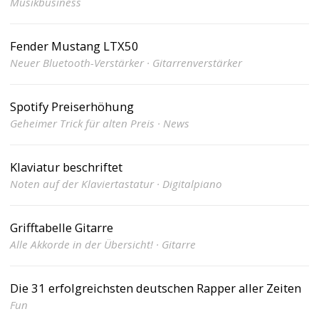
Musikbusiness
Fender Mustang LTX50
Neuer Bluetooth-Verstärker · Gitarrenverstärker
Spotify Preiserhöhung
Geheimer Trick für alten Preis · News
Klaviatur beschriftet
Noten auf der Klaviertastatur · Digitalpiano
Grifftabelle Gitarre
Alle Akkorde in der Übersicht! · Gitarre
Die 31 erfolgreichsten deutschen Rapper aller Zeiten
Fun