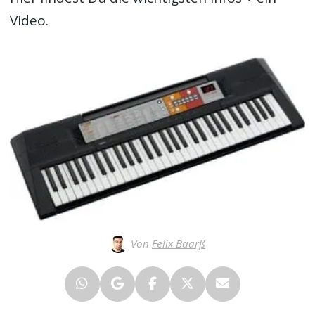
Video.
Von
Felix Baarß