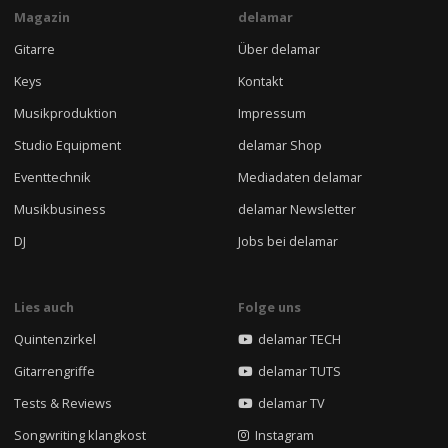
Magazin
delamar
Gitarre
Über delamar
Keys
Kontakt
Musikproduktion
Impressum
Studio Equipment
delamar Shop
Eventtechnik
Mediadaten delamar
Musikbusiness
delamar Newsletter
DJ
Jobs bei delamar
Lies auch
Folge uns
Quintenzirkel
delamar TECH
Gitarrengriffe
delamar TUTS
Tests & Reviews
delamar TV
Songwriting klangkost
Instagram