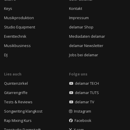
Keys
Kontakt
Musikproduktion
Impressum
Studio Equipment
delamar Shop
Eventtechnik
Mediadaten delamar
Musikbusiness
delamar Newsletter
DJ
Jobs bei delamar
Lies auch
Folge uns
Quintenzirkel
delamar TECH
Gitarrengriffe
delamar TUTS
Tests & Reviews
delamar TV
Songwriting klangkost
Instagram
Rap Mixing Kurs
Facebook
Tonstudio Darmstadt
X.com