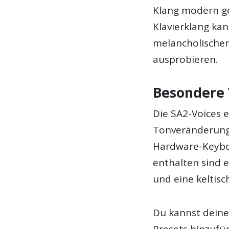
Klang modern ge
Klavierklang ka
melancholischen
ausprobieren.
Besondere 
Die SA2-Voices 
Tonveränderunge
Hardware-Keyboa
enthalten sind 
und eine keltisc
Du kannst dein