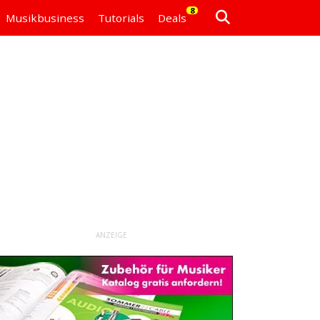
8
Musikbusiness
Tutorials
Deals
ANZEIGE