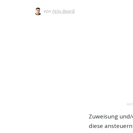
Von
Felix Baarß
ANZ
Zuweisung und/
diese ansteuern