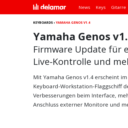
News
Keys
Gitarre
KEYBOARDS
›
YAMAHA GENOS V1.4
Yamaha Genos v1.
Firmware Update für 
Live-Kontrolle und me
Mit
Yamaha Genos v1.4
erscheint im 
Keyboard-Workstation-Flaggschiff d
Verbesserungen beim Interface, meh
Anschluss externer Monitore und me