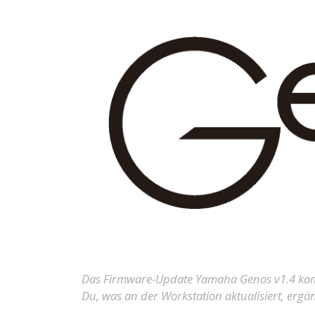
Das Firmware-Update Yamaha Genos v1.4 kommt
Du, was an der Workstation aktualisiert, ergä