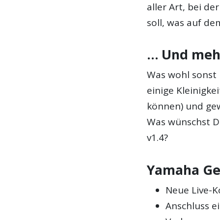
aller Art, bei d
soll, was auf de
… Und meh
Was wohl sonst 
einige Kleinigk
können) und gew
Was wünschst D
v1.4?
Yamaha Gen
Neue Live-K
Anschluss e