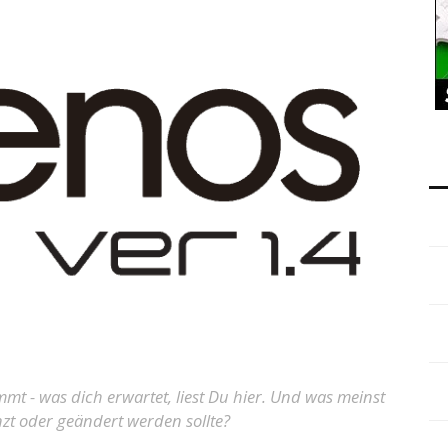
 - was dich erwartet, liest Du hier. Und was meinst
nzt oder geändert werden sollte?