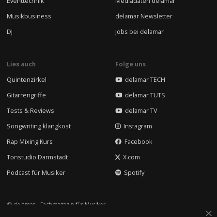
Eventtechnik
Mediadaten delamar
Musikbusiness
delamar Newsletter
DJ
Jobs bei delamar
Lies auch
Folge uns
Quintenzirkel
delamar TECH
Gitarrengriffe
delamar TUTS
Tests & Reviews
delamar TV
Songwriting klangkost
Instagram
Rap Mixing Kurs
Facebook
Tonstudio Darmstadt
X.com
Podcast für Musiker
Spotify
© delamar - Fachmagazin für Musiker