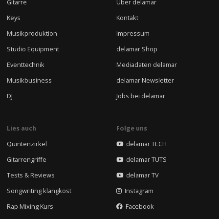
Gitarre
Über delamar
Keys
Kontakt
Musikproduktion
Impressum
Studio Equipment
delamar Shop
Eventtechnik
Mediadaten delamar
Musikbusiness
delamar Newsletter
DJ
Jobs bei delamar
Lies auch
Folge uns
Quintenzirkel
delamar TECH
Gitarrengriffe
delamar TUTS
Tests & Reviews
delamar TV
Songwriting klangkost
Instagram
Rap Mixing Kurs
Facebook