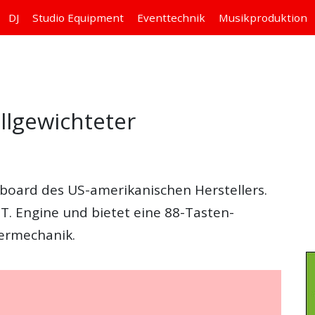
DJ
Studio
Equipment
Eventtechnik
Musikproduktion
llgewichteter
yboard des US-amerikanischen Herstellers.
.T. Engine und bietet eine 88-Tasten-
ermechanik.