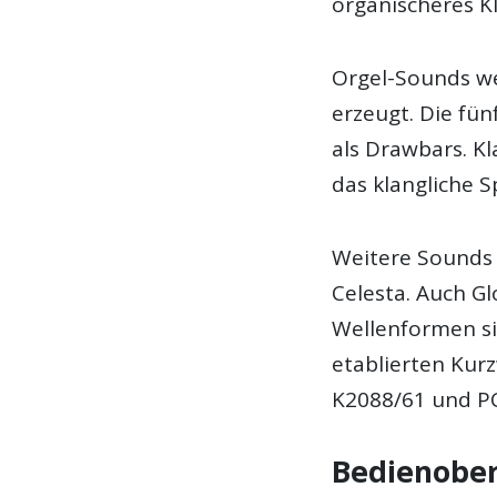
organischeres K
Orgel-Sounds w
erzeugt. Die fün
als Drawbars. K
das klangliche 
Weitere Sounds
Celesta. Auch Gl
Wellenformen si
etablierten Kur
K2088/61 und P
Bedienober