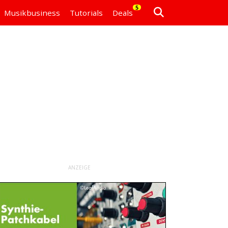
5
Musikbusiness
Tutorials
Deals
ANZEIGE