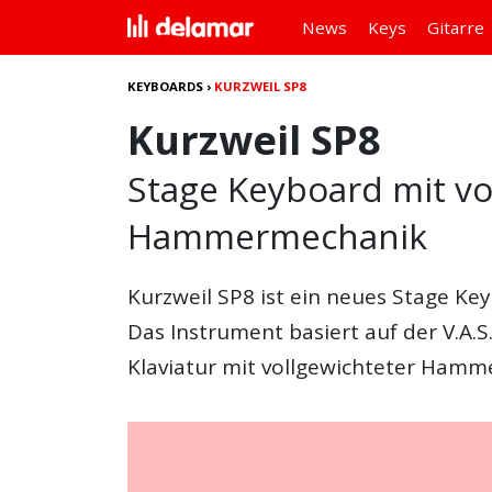
News
Keys
Gitarre
KEYBOARDS
›
KURZWEIL SP8
Kurzweil SP8
Stage Keyboard mit vo
Hammermechanik
Kurzweil SP8
ist ein neues Stage Ke
Das Instrument basiert auf der V.A.S
Klaviatur mit vollgewichteter Hamm