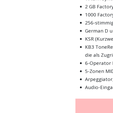
2 GB Factor
1000 Factor
256-stimmi
German D un
KSR (Kurzwe
KB3 ToneRea
die als Zugr
6-Operator
5-Zonen MID
Arpeggiator
Audio-Einga