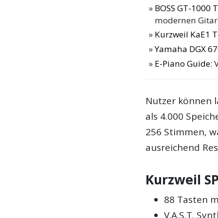
BOSS GT-1000 T
modernen Gitar
Kurzweil KaE1 T
Yamaha DGX 67
E-Piano Guide
: 
Nutzer können l
als 4.000 Speich
256 Stimmen, w
ausreichend Res
Kurzweil S
88 Tasten 
V.A.S.T. Syn