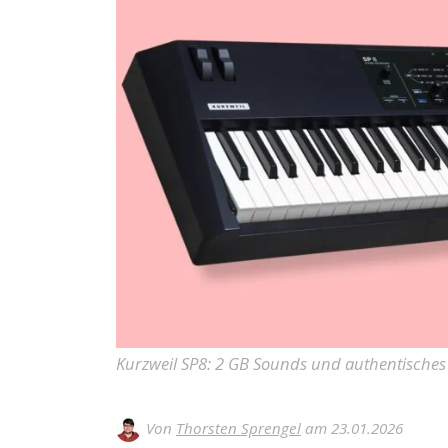
Kurzweil SP8: 2 GB Sounds und authentisches 
Von
Thorsten Sprengel
am 23.01.2026