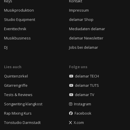
Keys
Kontakt
Musikproduktion
Impressum
Studio Equipment
delamar Shop
Eventtechnik
Mediadaten delamar
Musikbusiness
delamar Newsletter
DJ
Jobs bei delamar
Lies auch
Folge uns
Quintenzirkel
delamar TECH
Gitarrengriffe
delamar TUTS
Tests & Reviews
delamar TV
Songwriting klangkost
Instagram
Rap Mixing Kurs
Facebook
Tonstudio Darmstadt
X.com