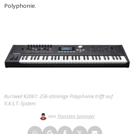
Polyphonie.
Kurzweil K2061: 256-stimmige Polyphonie trifft auf
V.A.S.T.-System
Von
Thorsten Sprengel