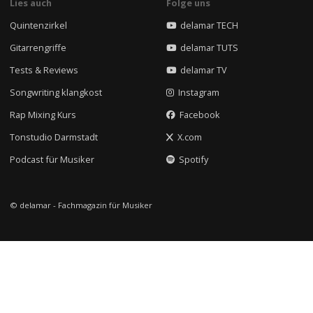
Lies auch
Folge uns
Quintenzirkel
delamar TECH
Gitarrengriffe
delamar TUTS
Tests & Reviews
delamar TV
Songwriting klangkost
Instagram
Rap Mixing Kurs
Facebook
Tonstudio Darmstadt
X.com
Podcast für Musiker
Spotify
© delamar - Fachmagazin für Musiker