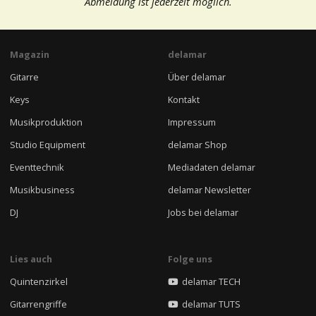
Abmeldung ist jederzeit möglich.
Magazin
delamar
Gitarre
Über delamar
Keys
Kontakt
Musikproduktion
Impressum
Studio Equipment
delamar Shop
Eventtechnik
Mediadaten delamar
Musikbusiness
delamar Newsletter
DJ
Jobs bei delamar
Lies auch
Folge uns
Quintenzirkel
delamar TECH
Gitarrengriffe
delamar TUTS