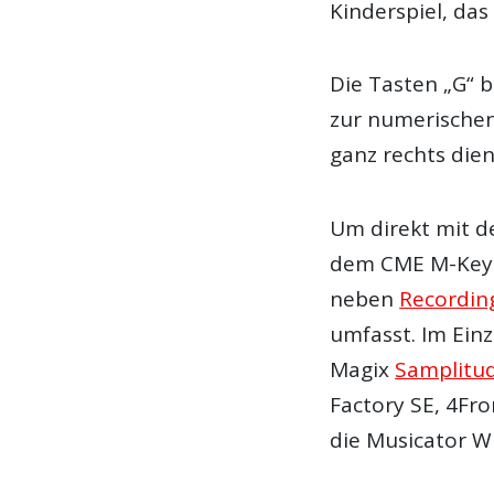
Kinderspiel, das
Die Tasten „G“ b
zur numerische
ganz rechts dien
Um direkt mit 
dem
CME M-Key
neben
Recordin
umfasst. Im Ein
Magix
Samplitu
Factory SE, 4Fr
die Musicator W