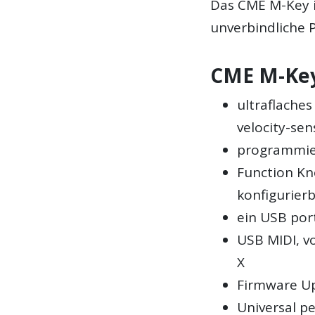
Das
CME M-Key
unverbindliche P
CME M-Key
ultraflache
velocity-sen
programmier
Function Kno
konfigurier
ein USB por
USB MIDI, v
X
Firmware U
Universal pe