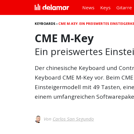
News
Keys
Gitarre
KEYBOARDS
›
CME M-KEY: EIN PREISWERTES EINSTEIGER
CME M-Key
Ein preiswertes Einst
Der chinesische Keyboard und Contr
Keyboard
CME M-Key
vor. Beim
CME
Einsteigermodell mit 49 Tasten, ein
einem umfangreichen Softwarepake
Von
Carlos San Segundo