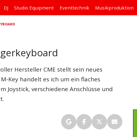
DJ
Studio
Equipment
Eventtechnik
Musikproduktion
KEYBOARD
eigerkeyboard
oller Hersteller
CME
stellt sein neues
 M-Key
handelt es ich um ein flaches
em Joystick, verschiedene Anschlüsse und
t.