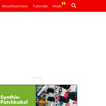
5
Musikbusiness
Tutorials
Deals
ANZEIGE