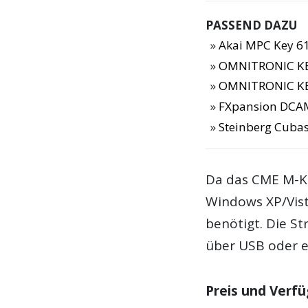
PASSEND DAZU
Akai MPC Key 61
OMNITRONIC K
OMNITRONIC KE
FXpansion DCA
Steinberg Cubas
Da das
CME M-K
Windows XP/Vist
benötigt. Die S
über USB oder ei
Preis und Verfü