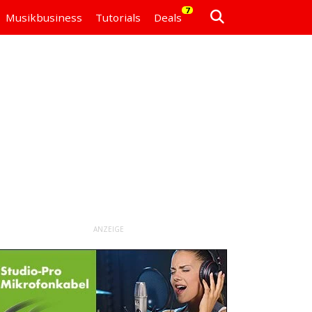
7
Musikbusiness
Tutorials
Deals
ANZEIGE