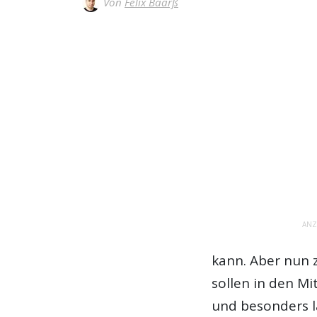
Von
Felix Baarß
ANZ
kann. Aber nun 
sollen in den M
und besonders l