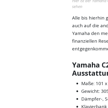
Hier ist der Yamaha 
sehen
Alle bis hierhin
auch auf die an
Yamaha den mei
finanziellen Re
entgegenkomme
Yamaha C2
Ausstattu
Maße: 101 x 
Gewicht: 30
Dämpfer-, S
Klavierbank