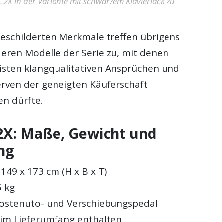
C2X in der Variante mit schwarzem Klavierlack zu
 geschilderten Merkmale treffen übrigens
deren Modelle der Serie zu, mit denen
sten klangqualitativen Ansprüchen und
serven der geneigten Käuferschaft
n dürfte.
X: Maße, Gewicht und
ng
149 x 173 cm (H x B x T)
5 kg
ostenuto- und Verschiebungspedal
 im Lieferumfang enthalten