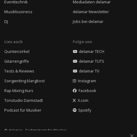
Eventtechnik
Mediadaten delamar
Musikbusiness
delamar Newsletter
DJ
Jobs bei delamar
Lies auch
Folge uns
Quintenzirkel
delamar TECH
Gitarrengriffe
delamar TUTS
Tests & Reviews
delamar TV
Songwriting klangkost
Instagram
Rap Mixing Kurs
Facebook
Tonstudio Darmstadt
X.com
Podcast für Musiker
Spotify
© delamar - Fachmagazin für Musiker