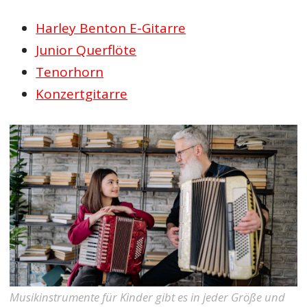
Harley Benton E-Gitarre
Junior Querflöte
Tenorhorn
Konzertgitarre
Musikinstrumente für Kinder gibt es in jeder Größe und