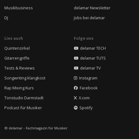
Musikbusiness
delamar Newsletter
DJ
Jobs bei delamar
Lies auch
Folge uns
Quintenzirkel
delamar TECH
Gitarrengriffe
delamar TUTS
Tests & Reviews
delamar TV
Songwriting klangkost
Instagram
Rap Mixing Kurs
Facebook
Tonstudio Darmstadt
X.com
Podcast für Musiker
Spotify
© delamar - Fachmagazin für Musiker