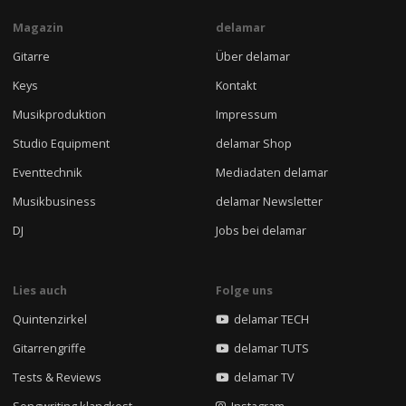
Magazin
delamar
Gitarre
Über delamar
Keys
Kontakt
Musikproduktion
Impressum
Studio Equipment
delamar Shop
Eventtechnik
Mediadaten delamar
Musikbusiness
delamar Newsletter
DJ
Jobs bei delamar
Lies auch
Folge uns
Quintenzirkel
delamar TECH
Gitarrengriffe
delamar TUTS
Tests & Reviews
delamar TV
Songwriting klangkost
Instagram