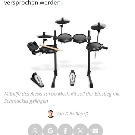
versprochen werden.
Mithilfe des Alesis Turbo Mesh Kit soll der Einstieg mit
Schmackes gelingen
Von
Felix Baarß