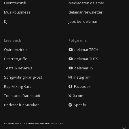
Eventtechnik
Mediadaten delamar
Musikbusiness
delamar Newsletter
DJ
Jobs bei delamar
Lies auch
Folge uns
Quintenzirkel
delamar TECH
Gitarrengriffe
delamar TUTS
Tests & Reviews
delamar TV
Songwriting klangkost
Instagram
Rap Mixing Kurs
Facebook
Tonstudio Darmstadt
X.com
Podcast für Musiker
Spotify
© delamar - Fachmagazin für Musiker