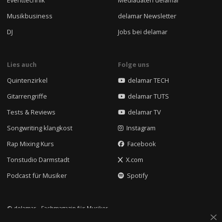
Musikbusiness
delamar Newsletter
DJ
Jobs bei delamar
Lies auch
Folge uns
Quintenzirkel
delamar TECH
Gitarrengriffe
delamar TUTS
Tests & Reviews
delamar TV
Songwriting klangkost
Instagram
Rap Mixing Kurs
Facebook
Tonstudio Darmstadt
X.com
Podcast für Musiker
Spotify
© delamar - Fachmagazin für Musiker