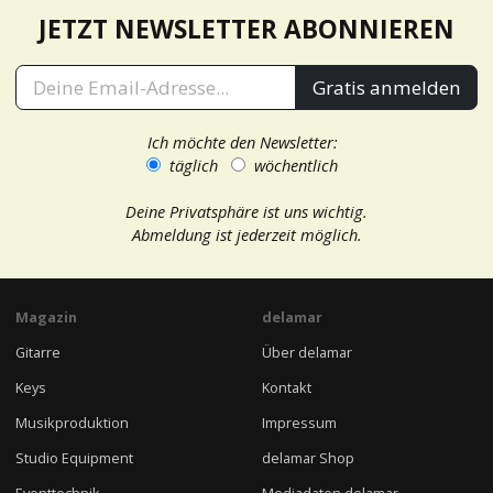
JETZT NEWSLETTER ABONNIEREN
Gratis anmelden
Ich möchte den Newsletter:
täglich
wöchentlich
Deine Privatsphäre ist uns wichtig.
Abmeldung ist jederzeit möglich.
Magazin
delamar
Gitarre
Über delamar
Keys
Kontakt
Musikproduktion
Impressum
Studio Equipment
delamar Shop
Eventtechnik
Mediadaten delamar