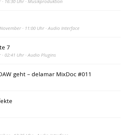
 · 16:30 Uhr · Musikproduktion
. November · 11:00 Uhr · Audio Interface
te 7
· 02:41 Uhr · Audio Plugins
r DAW geht – delamar MixDoc #011
fekte