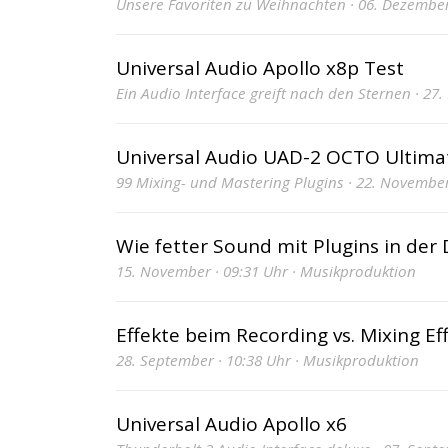
Unsere Favoriten zu Weihnachten · 06. Dezember
Universal Audio Apollo x8p Test
Ein Audio Interface greift nach den Sternen · 27
Universal Audio UAD-2 OCTO Ultima
99 Mixing- und Mastering Plugins · 22. November 
Wie fetter Sound mit Plugins in de
15. November · 09:31 Uhr · Musikproduktion
Effekte beim Recording vs. Mixing Ef
28. September · 10:38 Uhr · Musikproduktion
Universal Audio Apollo x6