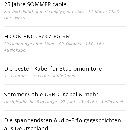
25 Jahre SOMMER cable
Ein Vierteljahrhundert simply good vibes · 12. März · 11:53
Uhr · News
HICON BNC0.8/3.7-6G-SM
Steckmontage ohne Löten · 02. Oktober · 14:01 Uhr ·
Audiokabel
Die besten Kabel für Studiomonitore
21. Oktober · 17:00 Uhr · Audiokabel
Sommer Cable USB-C Kabel & mehr
Hochflexibel bis 8 m Länge · 27. Juni · 13:46 Uhr · Audiokabel
Die spannendsten Audio-Erfolgsgeschichten
aus Deutschland