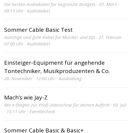
Die besten Audiokabel für begrenzte Budgets · 07. März ·
09:13 Uhr · Audiokabel
Sommer Cable Basic Test
Günstige und gute Kabel für Musiker und DJs · 27. Februar ·
07:00 Uhr · Audiokabel
Einsteiger-Equipment für angehende
Tontechniker, Musikproduzenten & Co.
20. November · 12:00 Uhr · Ausbildung
Mach’s wie Jay-Z
Mit 4 Dingen zur Profi-Videoshow für deinen Auftritt · 03. Juli
· 15:11 Uhr · Eventtechnik
Sommer Cable Basic & Basic+