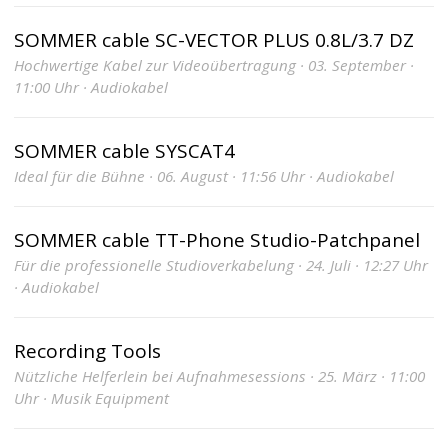
SOMMER cable SC-VECTOR PLUS 0.8L/3.7 DZ
Hochwertige Kabel zur Videoübertragung · 03. September ·
11:00 Uhr · Audiokabel
SOMMER cable SYSCAT4
Ideal für die Bühne · 06. August · 11:56 Uhr · Audiokabel
SOMMER cable TT-Phone Studio-Patchpanel
Für die professionelle Studioverkabelung · 24. Juli · 12:27 Uhr
· Audiokabel
Recording Tools
Nützliche Helferlein bei Aufnahmesessions · 25. März · 11:00
Uhr · Musik Equipment