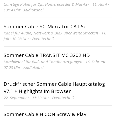
Günstige Kabel für DJs, Homerecorder & Musiker · 11. April ·
13:14 Uhr · Audiokabel
Sommer Cable SC-Mercator CAT.5e
Kabel für Audio, Netzwerk & DMX über weite Strecken · 11.
Juli · 10:28 Uhr · Eventtechnik
Sommer Cable TRANSIT MC 3202 HD
Kombikabel für Bild- und Tonübertragungen · 16. Februar ·
07:23 Uhr · Audiokabel
Druckfrischer Sommer Cable Hauptkatalog
V7.1 + Highlights im Browser
22. September · 15:30 Uhr · Eventtechnik
Sommer Cable HICON Screw & Play