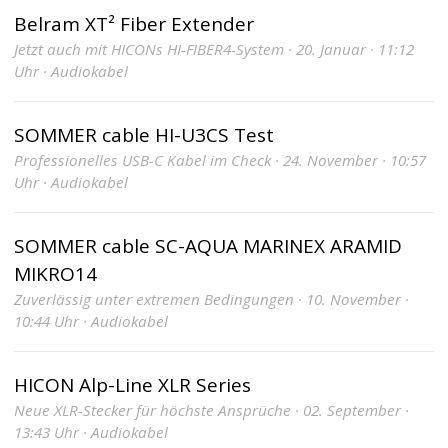
Belram XT² Fiber Extender
Jetzt auch mit HICONs HI-FIBER4-System · 20. Januar · 11:12
Uhr · Audiokabel
SOMMER cable HI-U3CS Test
Professionelles USB-C Kabel im Check · 24. November · 10:57
Uhr · Audiokabel
SOMMER cable SC-AQUA MARINEX ARAMID
MIKRO14
Zuverlässig unter extremen Bedingungen · 10. November ·
10:44 Uhr · Audiokabel
HICON Alp-Line XLR Series
Neue XLR-Stecker für höchste Ansprüche · 02. September ·
13:43 Uhr · Audiokabel