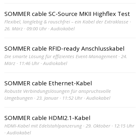
SOMMER cable SC-Source MKII Highflex Test
Flexibel, langlebig & rauschfrei – ein Kabel der Extraklasse ·
26. März · 09:00 Uhr · Audiokabel
SOMMER cable RFID-ready Anschlusskabel
Die smarte Lösung für effizientes Event-Management · 24.
März · 11:46 Uhr · Audiokabel
SOMMER cable Ethernet-Kabel
Robuste Verbindungslösungen für anspruchsvolle
Umgebungen · 23. Januar · 11:52 Uhr · Audiokabel
SOMMER cable HDMI2.1-Kabel
HDMI-Kabel mit Edelstahlpanzerung · 29. Oktober · 12:15 Uhr
· Audiokabel