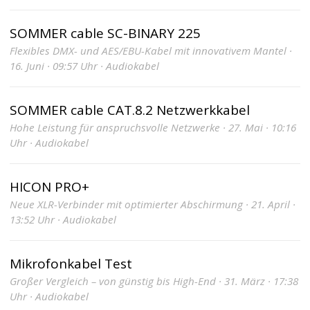
SOMMER cable SC-BINARY 225
Flexibles DMX- und AES/EBU-Kabel mit innovativem Mantel ·
16. Juni · 09:57 Uhr · Audiokabel
SOMMER cable CAT.8.2 Netzwerkkabel
Hohe Leistung für anspruchsvolle Netzwerke · 27. Mai · 10:16
Uhr · Audiokabel
HICON PRO+
Neue XLR-Verbinder mit optimierter Abschirmung · 21. April ·
13:52 Uhr · Audiokabel
Mikrofonkabel Test
Großer Vergleich – von günstig bis High-End · 31. März · 17:38
Uhr · Audiokabel