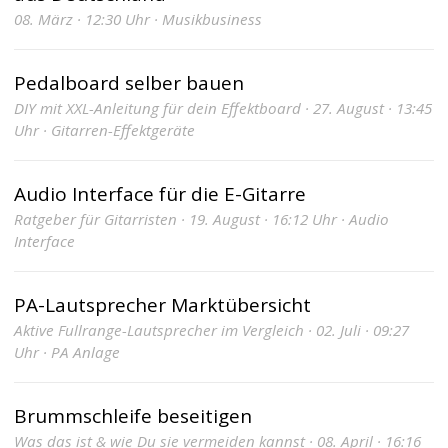
08. März · 12:30 Uhr · Musikbusiness
Pedalboard selber bauen
DIY mit XXL-Anleitung für dein Effektboard · 27. August · 13:45
Uhr · Gitarren-Effektgeräte
Audio Interface für die E-Gitarre
Ratgeber für Gitarristen · 19. August · 16:12 Uhr · Audio
Interface
PA-Lautsprecher Marktübersicht
Aktive Fullrange-Lautsprecher im Vergleich · 02. Juli · 09:27
Uhr · PA Anlage
Brummschleife beseitigen
Was das ist & wie Du sie vermeiden kannst · 08. April · 16:16