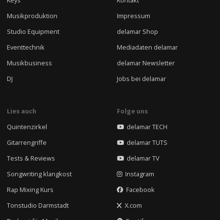
Musikproduktion
Impressum
Studio Equipment
delamar Shop
Eventtechnik
Mediadaten delamar
Musikbusiness
delamar Newsletter
DJ
Jobs bei delamar
Lies auch
Folge uns
Quintenzirkel
delamar TECH
Gitarrengriffe
delamar TUTS
Tests & Reviews
delamar TV
Songwriting klangkost
Instagram
Rap Mixing Kurs
Facebook
Tonstudio Darmstadt
X.com