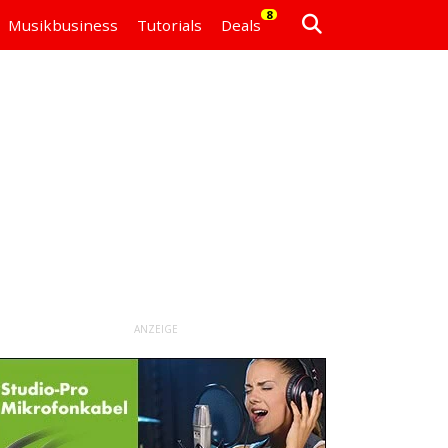
8
Musikbusiness
Tutorials
Deals
ANZEIGE