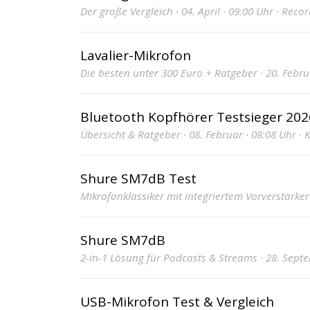
Der große Vergleich · 04. April · 09:00 Uhr · Reco
Lavalier-Mikrofon
Die besten unter 300 Euro + Ratgeber · 20. Febru
Bluetooth Kopfhörer Testsieger 202
Übersicht & Ratgeber · 08. Februar · 08:08 Uhr ·
Shure SM7dB Test
Mikrofonklassiker mit integriertem Vorverstärker 
Shure SM7dB
2-in-1 Lösung für Podcasts & Streams · 28. Septe
USB-Mikrofon Test & Vergleich