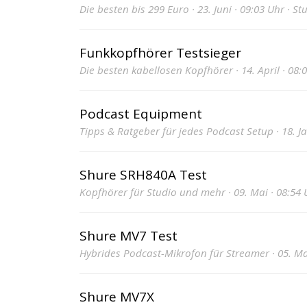
Die besten bis 299 Euro · 23. Juni · 09:03 Uhr · S
Funkkopfhörer Testsieger
Die besten kabellosen Kopfhörer · 14. April · 08:
Podcast Equipment
Tipps & Ratgeber für jedes Podcast Setup · 18. J
Shure SRH840A Test
Kopfhörer für Studio und mehr · 09. Mai · 08:54 
Shure MV7 Test
Hybrides Podcast-Mikrofon für Streamer · 05. Mai
Shure MV7X