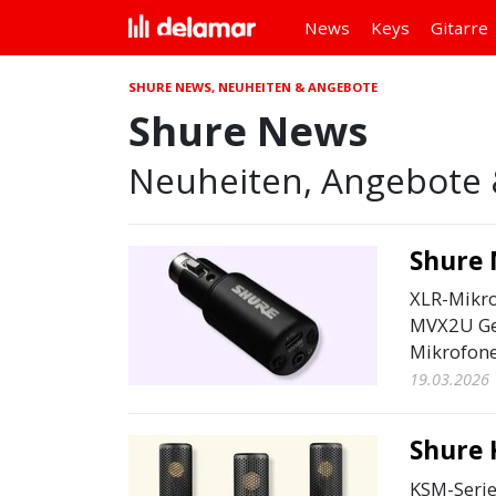
News
Keys
Gitarre
SHURE NEWS, NEUHEITEN & ANGEBOTE
Shure News
Neuheiten, Angebote 
Shure
XLR-Mikro
MVX2U Gen 
Mikrofone
19.03.2026
Shure 
KSM-Serie