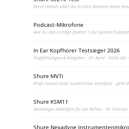
Diese Details über die In-Ears könnten deine Kau
Podcast-Mikrofone
Wie Du das richtige findest + Die besten Podcast-
In Ear Kopfhörer Testsieger 2026
Empfehlungen & Ratgeber · 07. April · 10:03 Uhr 
Shure MV7i
Profi-Sound ohne zusätzliches Interface – geht da
Shure KSM11
Vielseitiges Mikrofon für die Bühne · 07. Februar
Shure Nexadyne Instrumentenmikr