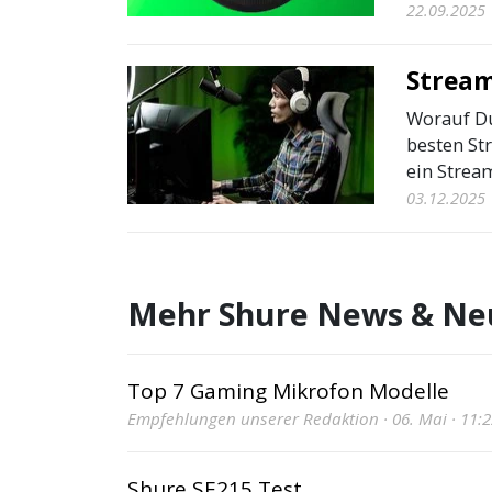
22.09.2025
Stream
Worauf Du
besten St
ein Stream
03.12.2025
Mehr Shure News & Ne
Top 7 Gaming Mikrofon Modelle
Empfehlungen unserer Redaktion · 06. Mai · 11:2
Shure SE215 Test