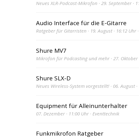
Neues XLR-Podcast-Mikrofon · 29. September · 1
Audio Interface für die E-Gitarre
Ratgeber für Gitarristen · 19. August · 16:12 Uhr 
Shure MV7
Mikrofon für Podcasting und mehr · 27. Oktober 
Shure SLX-D
Neues Wireless-System vorgestellt! · 06. August ·
Equipment für Alleinunterhalter
07. Dezember · 11:00 Uhr · Eventtechnik
Funkmikrofon Ratgeber