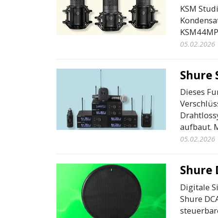
KSM Studi
Kondensa
KSM44MP..
05.02.2026
Shure 
Dieses Fu
Verschlüss
Drahtloss
aufbaut. M
05.02.2026
Shure
Digitale S
Shure DCA
steuerbare