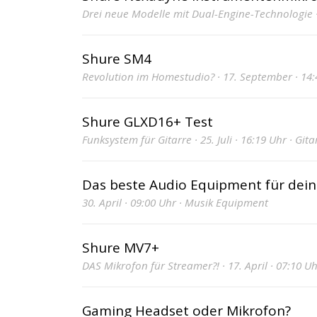
Drei neue Modelle mit Dual-Engine-Technologie ·
Shure SM4
Revolution im Homestudio? · 17. September · 14:
Shure GLXD16+ Test
Funksystem für Gitarre · 25. Juli · 16:19 Uhr · Gita
Das beste Audio Equipment für dei
30. April · 09:00 Uhr · Musik Equipment
Shure MV7+
DAS Mikrofon für Streamer?! · 17. April · 07:10 U
Gaming Headset oder Mikrofon?