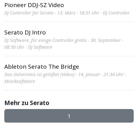
Pioneer DDJ-SZ Video
DJ Controller für Serato · 13. März · 18:31 Uhr · DJ Controller
Serato DJ Intro
DJ Software, für einige Controller gratis · 30. September ·
08:30 Uhr · DJ Software
Ableton Serato The Bridge
Das Geheimnis ist gelüftet (Video) · 14. Januar · 21:34 Uhr ·
Musiksoftware
Mehr zu Serato
1