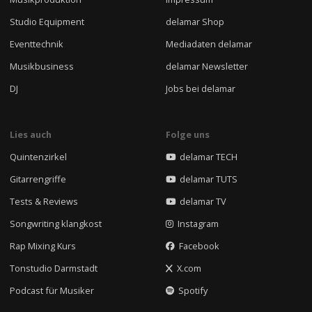
Studio Equipment
delamar Shop
Eventtechnik
Mediadaten delamar
Musikbusiness
delamar Newsletter
DJ
Jobs bei delamar
Lies auch
Folge uns
Quintenzirkel
delamar TECH
Gitarrengriffe
delamar TUTS
Tests & Reviews
delamar TV
Songwriting klangkost
Instagram
Rap Mixing Kurs
Facebook
Tonstudio Darmstadt
X.com
Podcast für Musiker
Spotify