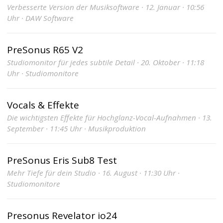
Verbesserte Version der Musiksoftware · 12. Januar · 10:56
Uhr · DAW Software
PreSonus R65 V2
Studiomonitor für jedes subtile Detail · 20. Oktober · 11:18
Uhr · Studiomonitore
Vocals & Effekte
Die wichtigsten Effekte für Hochglanz-Vocal-Aufnahmen · 13.
September · 11:45 Uhr · Musikproduktion
PreSonus Eris Sub8 Test
Mehr Tiefe für dein Studio · 16. August · 11:30 Uhr ·
Studiomonitore
Presonus Revelator io24