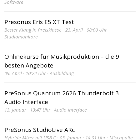
Software
Presonus Eris E5 XT Test
Bester Klang in Preisklasse · 23. April · 08:00 Uhr ·
Studiomonitore
Onlinekurse für Musikproduktion – die 9
besten Angebote
09. April · 10:22 Uhr · Ausbildung
PreSonus Quantum 2626 Thunderbolt 3
Audio Interface
13. Januar · 13:47 Uhr · Audio Interface
PreSonus StudioLive ARc
Hybride Mixer mit USB C · 03. Januar · 14:01 Uhr · Mischpulte