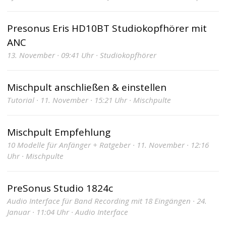
Presonus Eris HD10BT Studiokopfhörer mit
ANC
13. November · 09:41 Uhr · Studiokopfhörer
Mischpult anschließen & einstellen
Tutorial · 11. November · 15:21 Uhr · Mischpulte
Mischpult Empfehlung
10 Modelle für Anfänger + Ratgeber · 11. November · 12:16
Uhr · Mischpulte
PreSonus Studio 1824c
Audio Interface für Band Recording mit 18 Eingängen · 24.
Januar · 11:04 Uhr · Audio Interface