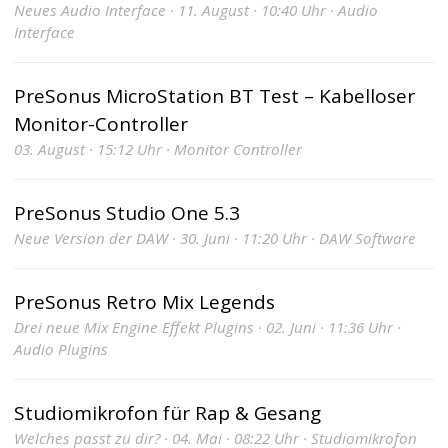
Neues Audio Interface · 11. August · 10:40 Uhr · Audio
Interface
PreSonus MicroStation BT Test – Kabelloser
Monitor-Controller
03. August · 15:12 Uhr · Monitor Controller
PreSonus Studio One 5.3
Neue Version der DAW · 30. Juni · 11:20 Uhr · DAW Software
PreSonus Retro Mix Legends
Drei neue Mix Engine Effekt Plugins · 02. Juni · 11:36 Uhr ·
Audio Plugins
Studiomikrofon für Rap & Gesang
Welches passt zu dir? · 04. Mai · 08:22 Uhr · Studiomikrofon