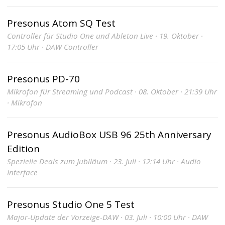
Presonus Atom SQ Test
Controller für Studio One und Ableton Live · 19. Oktober ·
17:05 Uhr · DAW Controller
Presonus PD-70
Mikrofon für Streaming und Podcast · 08. Oktober · 21:39 Uhr
· Mikrofon
Presonus AudioBox USB 96 25th Anniversary
Edition
Spezielle Deals zum Jubiläum · 23. Juli · 12:14 Uhr · Audio
Interface
Presonus Studio One 5 Test
Major-Update der Vorzeige-DAW · 03. Juli · 10:00 Uhr · DAW