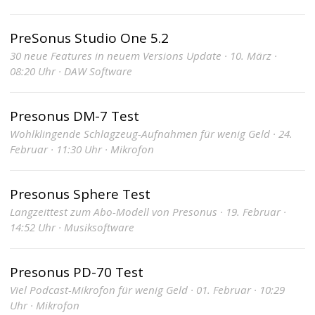
PreSonus Studio One 5.2
30 neue Features in neuem Versions Update · 10. März ·
08:20 Uhr · DAW Software
Presonus DM-7 Test
Wohlklingende Schlagzeug-Aufnahmen für wenig Geld · 24.
Februar · 11:30 Uhr · Mikrofon
Presonus Sphere Test
Langzeittest zum Abo-Modell von Presonus · 19. Februar ·
14:52 Uhr · Musiksoftware
Presonus PD-70 Test
Viel Podcast-Mikrofon für wenig Geld · 01. Februar · 10:29
Uhr · Mikrofon