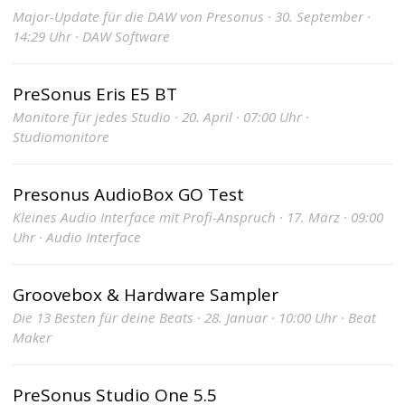
Major-Update für die DAW von Presonus · 30. September ·
14:29 Uhr · DAW Software
PreSonus Eris E5 BT
Monitore für jedes Studio · 20. April · 07:00 Uhr ·
Studiomonitore
Presonus AudioBox GO Test
Kleines Audio Interface mit Profi-Anspruch · 17. März · 09:00
Uhr · Audio Interface
Groovebox & Hardware Sampler
Die 13 Besten für deine Beats · 28. Januar · 10:00 Uhr · Beat
Maker
PreSonus Studio One 5.5