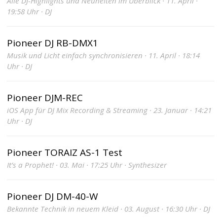
Alle DJ-Highlights und Neuheiten im Überblick · 11. April ·
19:58 Uhr · DJ
Pioneer DJ RB-DMX1
Musik und Licht einfach synchronisieren · 11. April · 18:14
Uhr · DJ
Pioneer DJM-REC
iOS App für DJ Mix Recording & Streaming · 23. Januar · 14:21
Uhr · DJ
Pioneer TORAIZ AS-1 Test
It’s a Prophet! · 03. Mai · 17:25 Uhr · Synthesizer
Pioneer DJ DM-40-W
Bekannte Technik in neuem Kleid · 03. August · 16:30 Uhr · DJ