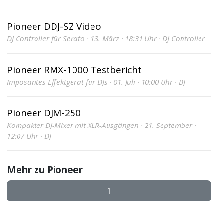
Pioneer DDJ-SZ Video
DJ Controller für Serato · 13. März · 18:31 Uhr · DJ Controller
Pioneer RMX-1000 Testbericht
Imposantes Effektgerät für DJs · 01. Juli · 10:00 Uhr · DJ
Pioneer DJM-250
Kompakter DJ-Mixer mit XLR-Ausgängen · 21. September ·
12:07 Uhr · DJ
Mehr zu Pioneer
1