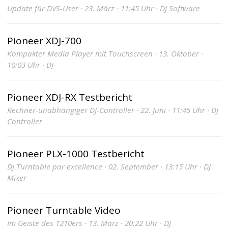
Update für DVS-User · 23. März · 11:45 Uhr · DJ Software
Pioneer XDJ-700
Kompakter Media Player mit Touchscreen · 13. Oktober ·
10:03 Uhr · DJ
Pioneer XDJ-RX Testbericht
Rechner-unabhängiger DJ-Controller · 22. Juni · 11:45 Uhr · DJ
Controller
Pioneer PLX-1000 Testbericht
DJ Turntable par excellence · 02. September · 13:15 Uhr · DJ
Mixer
Pioneer Turntable Video
Im Geiste des 1210ers · 13. März · 20:22 Uhr · DJ