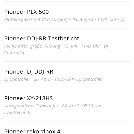
Pioneer PLX-500
Plattenspieler mit USB-Ausgang · 03. August · 14:01 Uhr · DJ
Pioneer DDJ-RB Testbericht
Kleine Kiste, große Wirkung · 13. Juli · 11:45 Uhr · DJ
Controller
Pioneer DJ DDJ-RR
DJ Controller · 26. April · 10:30 Uhr · DJ Controller
Pioneer XY-218HS
Horngeladener Subwoofer · 04. April · 07:30 Uhr ·
Eventtechnik
Pioneer rekordbox 4.1