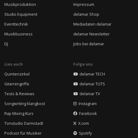
Musikproduktion
Impressum
Studio Equipment
delamar Shop
Eventtechnik
Mediadaten delamar
Musikbusiness
delamar Newsletter
DJ
Jobs bei delamar
Lies auch
Folge uns
Quintenzirkel
delamar TECH
Gitarrengriffe
delamar TUTS
Tests & Reviews
delamar TV
Songwriting klangkost
Instagram
Rap Mixing Kurs
Facebook
Tonstudio Darmstadt
X.com
Podcast für Musiker
Spotify