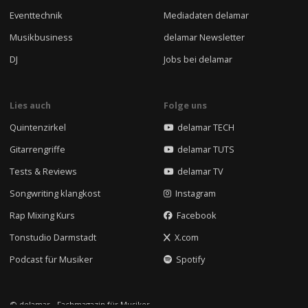
Eventtechnik
Mediadaten delamar
Musikbusiness
delamar Newsletter
DJ
Jobs bei delamar
Lies auch
Folge uns
Quintenzirkel
delamar TECH
Gitarrengriffe
delamar TUTS
Tests & Reviews
delamar TV
Songwriting klangkost
Instagram
Rap Mixing Kurs
Facebook
Tonstudio Darmstadt
X.com
Podcast für Musiker
Spotify
© delamar - Fachmagazin für Musiker