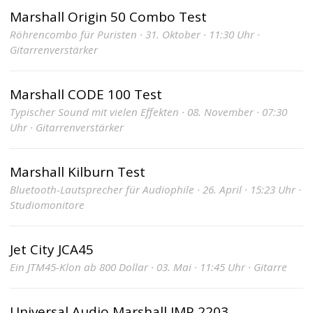
Marshall Origin 50 Combo Test
Röhrencombo für Puristen · 31. Oktober · 11:30 Uhr ·
Gitarrenverstärker
Marshall CODE 100 Test
Typischer Sound mit vielen Effekten · 08. November · 07:30
Uhr · Gitarrenverstärker
Marshall Kilburn Test
Bluetooth-Lautsprecher für Audiophile · 26. April · 15:23 Uhr ·
Studiomonitore
Jet City JCA45
Ein JTM45-Klon ab 800 Dollar · 03. Mai · 11:45 Uhr · Gitarre
Universal Audio Marshall JMP 2203