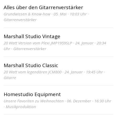
Alles über den Gitarrenverstärker
Grundwissen & Know-how · 05. Mai · 10:03 Uhr ·
Gitarrenverstärker
Marshall Studio Vintage
20 Watt Version vom Plexi JMP1959SLP · 24. Januar · 20:34
Uhr · Gitarrenverstärker
Marshall Studio Classic
20 Watt vom legendären JCM800 · 24. Januar · 19:45 Uhr ·
Gitarre
Homestudio Equipment
Unsere Favoriten zu Weihnachten · 06. Dezember · 16:30 Uhr
· Musikproduktion