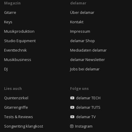
Magazin
delamar
Gitarre
Über delamar
Keys
Kontakt
Musikproduktion
Impressum
Studio Equipment
delamar Shop
Eventtechnik
Mediadaten delamar
Musikbusiness
delamar Newsletter
DJ
Jobs bei delamar
Lies auch
Folge uns
Quintenzirkel
delamar TECH
Gitarrengriffe
delamar TUTS
Tests & Reviews
delamar TV
Songwriting klangkost
Instagram