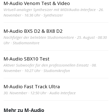
M-Audio Venom Test & Video
Virtuell-analoger Synthesizer mit MIDI/Audio-Interface · 26.
November · 16:36 Uhr · Synthesizer
M-Audio BX5 D2 & BX8 D2
Nachfolger der beliebten Studiomonitore · 25. August · 08:30
Uhr · Studiomonitore
M-Audio SBX10 Test
Aktiver Subwoofer für den professionellen Einsatz · 08.
November · 10:27 Uhr · Studiomikrofon
M-Audio Fast Track Ultra
30. November · 12:50 Uhr · Audio Interface
Mehr zu M-Audio