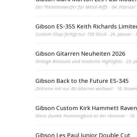
Der Flammenwerfer für Metal-Riffs · 04. Februar ·
Gibson ES-355 Keith Richards Limite
Custom Shop fertigt nur 150 Stück · 29. Januar · 1
Gibson Gitarren Neuheiten 2026
Vintage-Reissues und moderne Highlights · 23. Ja
Gibson Back to the Future ES-345
Zeitreise mit nur 88 Gitarren weltweit · 18. Novem
Gibson Custom Kirk Hammett Rave
Diese dunkle Hummingbird ist der Hammer · 16. N
Gibson Les Paul Junior Double Cut