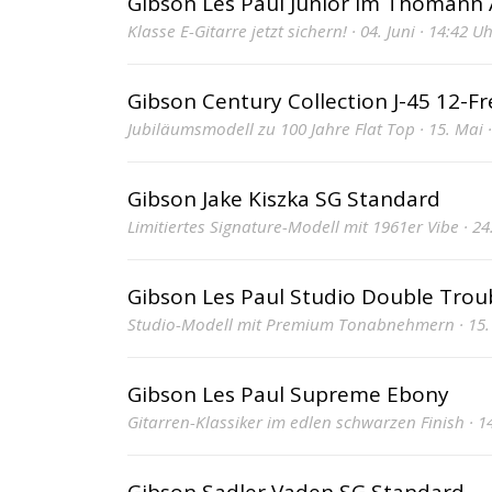
Gibson Les Paul Junior im Thomann
Klasse E-Gitarre jetzt sichern! · 04. Juni · 14:42 U
Gibson Century Collection J-45 12-Fr
Jubiläumsmodell zu 100 Jahre Flat Top · 15. Mai ·
Gibson Jake Kiszka SG Standard
Limitiertes Signature-Modell mit 1961er Vibe · 24. 
Gibson Les Paul Studio Double Trou
Studio-Modell mit Premium Tonabnehmern · 15. Ap
Gibson Les Paul Supreme Ebony
Gitarren-Klassiker im edlen schwarzen Finish · 14.