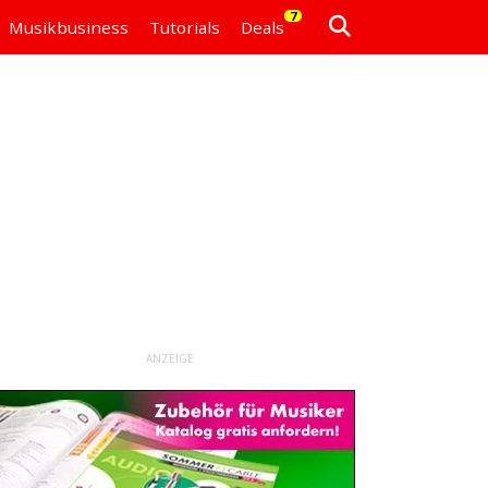
7
Musikbusiness
Tutorials
Deals
ANZEIGE