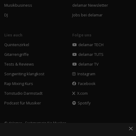
Musikbusiness
delamar Newsletter
DJ
Jobs bei delamar
Lies auch
Folge uns
Quintenzirkel
delamar TECH
Gitarrengriffe
delamar TUTS
Tests & Reviews
delamar TV
Songwriting klangkost
Instagram
Rap Mixing Kurs
Facebook
Tonstudio Darmstadt
X.com
Podcast für Musiker
Spotify
© delamar - Fachmagazin für Musiker