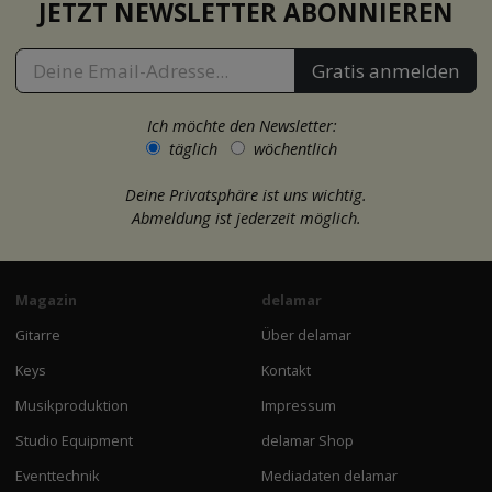
JETZT NEWSLETTER ABONNIEREN
Gratis anmelden
Ich möchte den Newsletter:
täglich
wöchentlich
Deine Privatsphäre ist uns wichtig.
Abmeldung ist jederzeit möglich.
Magazin
delamar
Gitarre
Über delamar
Keys
Kontakt
Musikproduktion
Impressum
Studio Equipment
delamar Shop
Eventtechnik
Mediadaten delamar