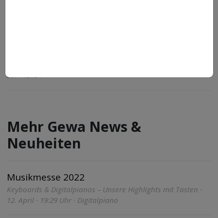
Musikmesse 2022
Drum-Highlights im Überblick. Das Beste rund um
Drums: Musikmesse Frankfurt schon besucht? Dieses
Jahr wurden wieder viele neue Produkte vorgestellt,...
25.11.2024
Mehr Gewa News &
Neuheiten
Musikmesse 2022
Keyboards & Digitalpianos – Unsere Highlights mit Tasten ·
12. April · 19:29 Uhr · Digitalpiano