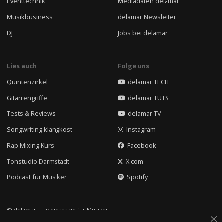
Eventtechnik
Mediadaten delamar
Musikbusiness
delamar Newsletter
DJ
Jobs bei delamar
Lies auch
Folge uns
Quintenzirkel
delamar TECH
Gitarrengriffe
delamar TUTS
Tests & Reviews
delamar TV
Songwriting klangkost
Instagram
Rap Mixing Kurs
Facebook
Tonstudio Darmstadt
X.com
Podcast für Musiker
Spotify
© delamar - Fachmagazin für Musiker