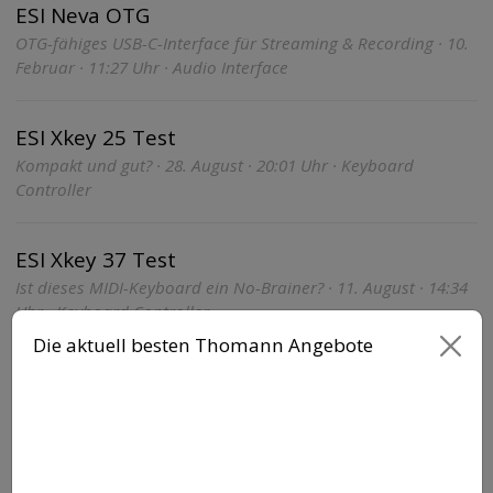
ESI Neva OTG
OTG-fähiges USB-C-Interface für Streaming & Recording · 10.
Februar · 11:27 Uhr · Audio Interface
ESI Xkey 25 Test
Kompakt und gut? · 28. August · 20:01 Uhr · Keyboard
Controller
ESI Xkey 37 Test
Ist dieses MIDI-Keyboard ein No-Brainer? · 11. August · 14:34
Uhr · Keyboard Controller
Die aktuell besten Thomann Angebote
ESI Xkey 25
Ultraflaches MIDI-Keyboard · 28. Juli · 18:48 Uhr · Keyboard
Controller