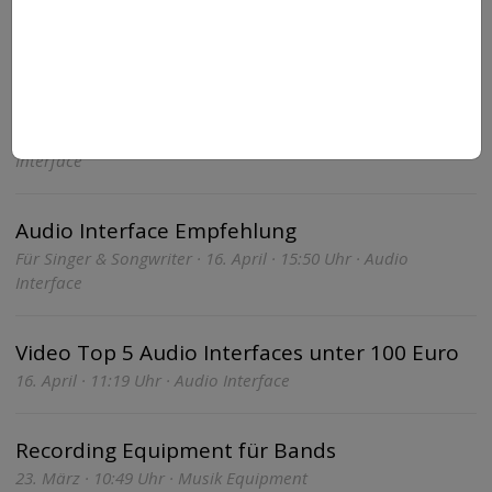
Video Audio Interface Ratgeber & Erklärung
03. Juni · 08:08 Uhr · Audio Interface
Video Top 5 beste Audio Interfaces
Vergleich für Homestudio · 24. Mai · 08:03 Uhr · Audio
Interface
Audio Interface Empfehlung
Für Singer & Songwriter · 16. April · 15:50 Uhr · Audio
Interface
Video Top 5 Audio Interfaces unter 100 Euro
16. April · 11:19 Uhr · Audio Interface
Recording Equipment für Bands
23. März · 10:49 Uhr · Musik Equipment