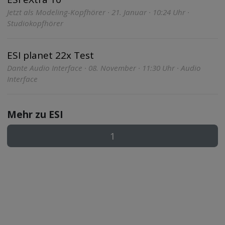
Jetzt als Modeling-Kopfhörer · 21. Januar · 10:24 Uhr ·
Studiokopfhörer
ESI planet 22x Test
Dante Audio Interface · 08. November · 11:30 Uhr · Audio
Interface
Mehr zu ESI
1