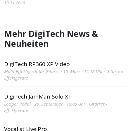
19.11.2019
Mehr DigiTech News &
Neuheiten
DigiTech RP360 XP Video
Multi-Effektgerät für Gitarre · 15. März · 15:18 Uhr · Gitarren-
Effektgeräte
DigiTech JamMan Solo XT
Looper Pedal · 26. September · 10:00 Uhr · Gitarren-
Effektgeräte
Vocalist Live Pro