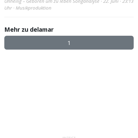
Unheilig – Geboren um zu leben Songanalyse · 22. Juni · 23:13
Uhr · Musikproduktion
Mehr zu delamar
1