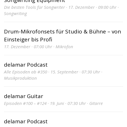
Songwriting Equipment
Die besten Tools für Songwriter · 17. Dezember · 09:00 Uhr ·
Songwriting
Drum-Mikrofonsets für Studio & Bühne – von
Einsteiger bis Profi
17. Dezember · 07:00 Uhr · Mikrofon
delamar Podcast
Alle Episoden ab #350 · 15. September · 07:30 Uhr ·
Musikproduktion
delamar Guitar
Episoden #100 – #124 · 19. Juni · 07:30 Uhr · Gitarre
delamar Podcast