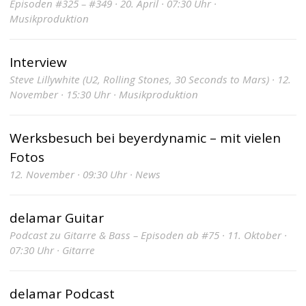
Episoden #325 – #349 · 20. April · 07:30 Uhr ·
Musikproduktion
Interview
Steve Lillywhite (U2, Rolling Stones, 30 Seconds to Mars) · 12.
November · 15:30 Uhr · Musikproduktion
Werksbesuch bei beyerdynamic – mit vielen
Fotos
12. November · 09:30 Uhr · News
delamar Guitar
Podcast zu Gitarre & Bass – Episoden ab #75 · 11. Oktober ·
07:30 Uhr · Gitarre
delamar Podcast