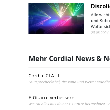
Discol
Alle wicht
und Bühne
Wofür sic
25.03.2024
Mehr Cordial News & N
Cordial CLA LL
Lautsprecherkabel, die Wind und Wetter standhal
E-Gitarre verbessern
Wie Du Alles aus deiner E-Gitarre herausholst · 