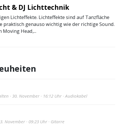
icht & DJ Lichttechnik
igen Lichteffekte. Lichteffekte sind auf Tanzfläche
 praktisch genauso wichtig wie der richtige Sound.
h Moving Head,...
euheiten
ten · 30. November · 16:12 Uhr · Audiokabel
23. November · 09:23 Uhr · Gitarre