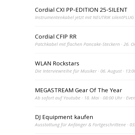
Cordial CXI PP-EDITION 25-SILENT
Instrumentenkabel jetzt mit NEUTRIK silentPLUG · 
Cordial CFIP RR
Patchkabel mit flachen Pancake-Steckern · 26. Ok
WLAN Rockstars
Die Interviewreihe für Musiker · 06. August · 13:0
MEGASTREAM Gear Of The Year
Ab sofort auf Youtube · 18. Mai · 08:00 Uhr · Eve
DJ Equipment kaufen
Ausstattung für Anfänger & Fortgeschrittene · 03.