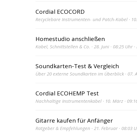
Cordial ECOCORD
Recyclebare Instrumenten- und Patch-Kabel · 10. 
Homestudio anschließen
Kabel, Schnittstellen & Co. · 28. Juni · 08:25 Uhr
Soundkarten-Test & Vergleich
Über 20 externe Soundkarten im Überblick · 07. Ap
Cordial ECOHEMP Test
Nachhaltige Instrumentenkabel · 10. März · 09:1
Gitarre kaufen für Anfänger
Ratgeber & Empfehlungen · 21. Februar · 08:03 Uh