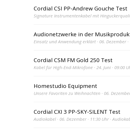
Cordial CSI PP-Andrew Gouche Test
Signature Instrumentenkabel mit Hinguckerqualit
Audionetzwerke in der Musikproduk
Einsatz und Anwendung erklärt · 06. Dezember ·
Cordial CSM FM Gold 250 Test
Kabel für High-End-Mikrofone · 24. Juni · 09:00 U
Homestudio Equipment
Unsere Favoriten zu Weihnachten · 06. Dezember
Cordial CXI 3 PP-SKY-SILENT Test
Audiokabel · 06. Dezember · 11:30 Uhr · Audioka