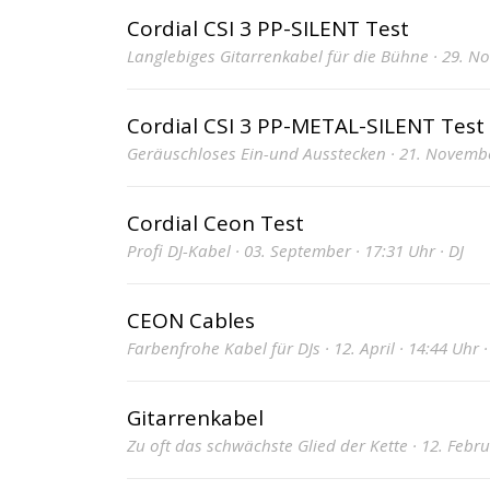
Cordial CSI 3 PP-SILENT Test
Langlebiges Gitarrenkabel für die Bühne · 29. N
Cordial CSI 3 PP-METAL-SILENT Test
Geräuschloses Ein-und Ausstecken · 21. Novembe
Cordial Ceon Test
Profi DJ-Kabel · 03. September · 17:31 Uhr · DJ
CEON Cables
Farbenfrohe Kabel für DJs · 12. April · 14:44 Uhr 
Gitarrenkabel
Zu oft das schwächste Glied der Kette · 12. Februa