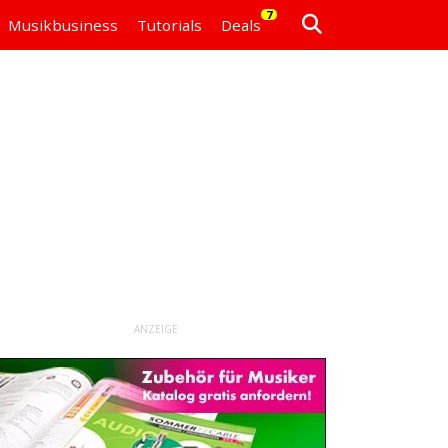
7
Musikbusiness
Tutorials
Deals
ANZEIGE