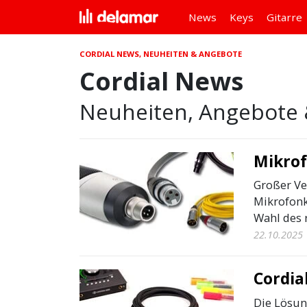
News
Keys
Gitarre
CORDIAL NEWS, NEUHEITEN & ANGEBOTE
Cordial News
Neuheiten, Angebote 
Mikrof
Großer Ve
Mikrofonka
Wahl des r
22.10.2025
Cordia
Die Lösun