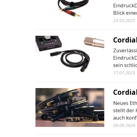
EindruckD
Blick eine
25.03.2025
Cordia
Zuverlässi
EindruckD
sein schli
17.01.2025
Cordia
Neues Eth
stellt der
auch konfe
09.09.2024