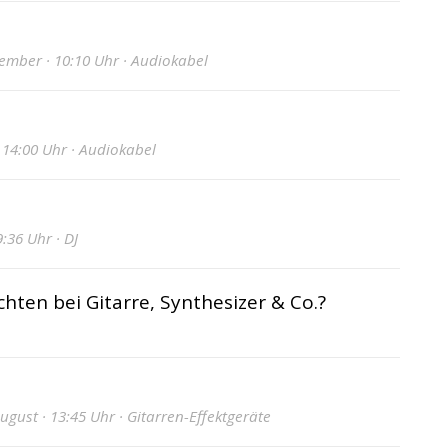
vember · 10:10 Uhr · Audiokabel
 14:00 Uhr · Audiokabel
:36 Uhr · DJ
hten bei Gitarre, Synthesizer & Co.?
ugust · 13:45 Uhr · Gitarren-Effektgeräte