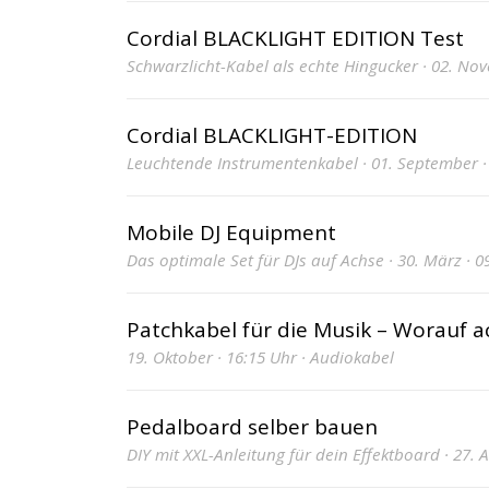
Cordial BLACKLIGHT EDITION Test
Schwarzlicht-Kabel als echte Hingucker · 02. No
Cordial BLACKLIGHT-EDITION
Leuchtende Instrumentenkabel · 01. September ·
Mobile DJ Equipment
Das optimale Set für DJs auf Achse · 30. März · 09
Patchkabel für die Musik – Worauf ac
19. Oktober · 16:15 Uhr · Audiokabel
Pedalboard selber bauen
DIY mit XXL-Anleitung für dein Effektboard · 27. A