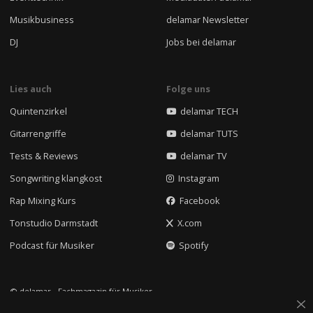
Musikbusiness
delamar Newsletter
DJ
Jobs bei delamar
Lies auch
Folge uns
Quintenzirkel
delamar TECH
Gitarrengriffe
delamar TUTS
Tests & Reviews
delamar TV
Songwriting klangkost
Instagram
Rap Mixing Kurs
Facebook
Tonstudio Darmstadt
X.com
Podcast für Musiker
Spotify
© delamar - Fachmagazin für Musiker