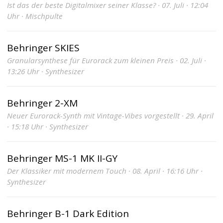
Ist das der beste Digitalmixer seiner Klasse? · 07. Juli · 12:04
Uhr · Mischpulte
Behringer SKIES
Granularsynthese für Eurorack zum kleinen Preis · 02. Juli ·
13:26 Uhr · Synthesizer
Behringer 2-XM
Neuer Eurorack-Synth mit Vintage-Vibes vorgestellt · 29. April
· 15:18 Uhr · Synthesizer
Behringer MS-1 MK II-GY
Der Klassiker mit modernem Touch · 08. April · 16:16 Uhr ·
Synthesizer
Behringer B-1 Dark Edition