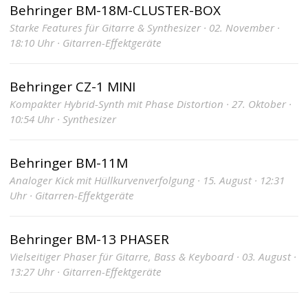
Behringer BM-18M-CLUSTER-BOX
Starke Features für Gitarre & Synthesizer · 02. November ·
18:10 Uhr · Gitarren-Effektgeräte
Behringer CZ-1 MINI
Kompakter Hybrid-Synth mit Phase Distortion · 27. Oktober ·
10:54 Uhr · Synthesizer
Behringer BM-11M
Analoger Kick mit Hüllkurvenverfolgung · 15. August · 12:31
Uhr · Gitarren-Effektgeräte
Behringer BM-13 PHASER
Vielseitiger Phaser für Gitarre, Bass & Keyboard · 03. August ·
13:27 Uhr · Gitarren-Effektgeräte