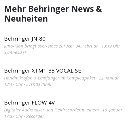
Mehr Behringer News &
Neuheiten
Behringer JN-80
Juno-Klon bringt 80er-Vibes zurück · 04. Februar · 13:13 Uhr ·
Synthesizer
Behringer XTM1-35 VOCAL SET
Handmikrofon & Empfänger im Komplettpaket · 22. Januar ·
13:47 Uhr · Eventtechnik
Behringer FLOW 4V
Digitaler Audiomixer und Fieldrecorder in einem · 16. Januar ·
17:37 Uhr · Recorder