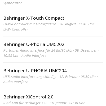
Synthesizer
Behringer X-Touch Compact
DAW-Controller mit Motorfadern · 26. August · 11:45 Uhr ·
DAW Controller
Behringer U-Phoria UMC202
Portables Audio Interface für 24 Bit/96 kHz · 09. Dezember ·
10:38 Uhr · Audio Interface
Behringer U-PHORIA UMC204
USB Audio Interface angekündigt · 12. Februar · 08:30 Uhr ·
Audio Interface
Behringer XiControl 2.0
iPad App für Berhinger X32 · 16. Januar · 08:30 Uhr ·