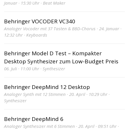
Januar · 15:30 Uhr · Beat Maker
Behringer VOCODER VC340
Analoger Vocoder mit 37 Tasten & BBD-Chorus · 24. Januar ·
12:32 Uhr · Keyboards
Behringer Model D Test – Kompakter
Desktop Synthesizer zum Low-Budget Preis
06. Juli · 11:00 Uhr · Synthesizer
Behringer DeepMind 12 Desktop
Analoger Synth mit 12 Stimmen · 20. April · 10:29 Uhr ·
Synthesizer
Behringer DeepMind 6
Analoger Synthesizer mit 6 Stimmen · 20. April · 09:51 Uhr ·