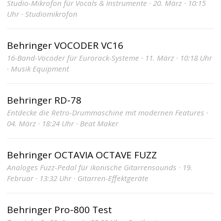
Studio-Mikrofon für Vocals & Instrumente · 20. März · 10:15
Uhr · Studiomikrofon
Behringer VOCODER VC16
16-Band-Vocoder für Eurorack-Systeme · 11. März · 10:18 Uhr
· Musik Equipment
Behringer RD-78
Entdecke die Retro-Drummaschine mit modernen Features ·
04. März · 18:24 Uhr · Beat Maker
Behringer OCTAVIA OCTAVE FUZZ
Analoges Fuzz-Pedal für ikonische Gitarrensounds · 19.
Februar · 13:32 Uhr · Gitarren-Effektgeräte
Behringer Pro-800 Test