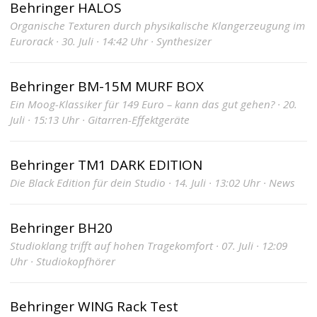
Behringer HALOS
Organische Texturen durch physikalische Klangerzeugung im
Eurorack · 30. Juli · 14:42 Uhr · Synthesizer
Behringer BM-15M MURF BOX
Ein Moog-Klassiker für 149 Euro – kann das gut gehen? · 20.
Juli · 15:13 Uhr · Gitarren-Effektgeräte
Behringer TM1 DARK EDITION
Die Black Edition für dein Studio · 14. Juli · 13:02 Uhr · News
Behringer BH20
Studioklang trifft auf hohen Tragekomfort · 07. Juli · 12:09
Uhr · Studiokopfhörer
Behringer WING Rack Test