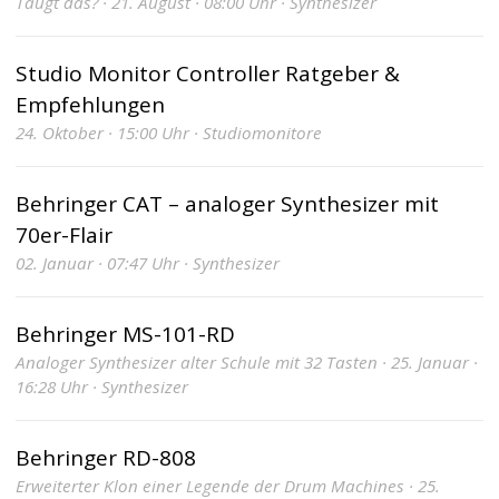
Taugt das? · 21. August · 08:00 Uhr · Synthesizer
Studio Monitor Controller Ratgeber &
Empfehlungen
24. Oktober · 15:00 Uhr · Studiomonitore
Behringer CAT – analoger Synthesizer mit
70er-Flair
02. Januar · 07:47 Uhr · Synthesizer
Behringer MS-101-RD
Analoger Synthesizer alter Schule mit 32 Tasten · 25. Januar ·
16:28 Uhr · Synthesizer
Behringer RD-808
Erweiterter Klon einer Legende der Drum Machines · 25.