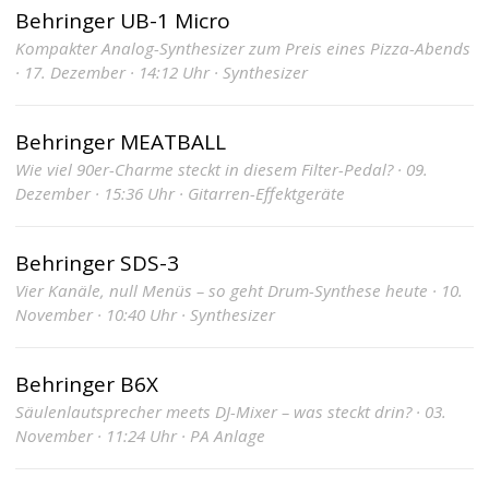
Behringer UB-1 Micro
Kompakter Analog-Synthesizer zum Preis eines Pizza-Abends
· 17. Dezember · 14:12 Uhr · Synthesizer
Behringer MEATBALL
Wie viel 90er-Charme steckt in diesem Filter-Pedal? · 09.
Dezember · 15:36 Uhr · Gitarren-Effektgeräte
Behringer SDS-3
Vier Kanäle, null Menüs – so geht Drum-Synthese heute · 10.
November · 10:40 Uhr · Synthesizer
Behringer B6X
Säulenlautsprecher meets DJ-Mixer – was steckt drin? · 03.
November · 11:24 Uhr · PA Anlage