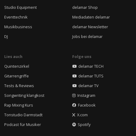
Studio Equipment
delamar Shop
Eventtechnik
Mediadaten delamar
Musikbusiness
delamar Newsletter
DJ
Jobs bei delamar
Lies auch
Folge uns
Quintenzirkel
delamar TECH
Gitarrengriffe
delamar TUTS
Tests & Reviews
delamar TV
Songwriting klangkost
Instagram
Rap Mixing Kurs
Facebook
Tonstudio Darmstadt
X.com
Podcast für Musiker
Spotify