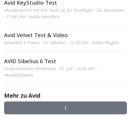
Avid KeyStudio Test
Musikmachen mit Pro Tools SE für Einsteiger · 02. November
· 11:06 Uhr · Audio Interface
Avid Velvet Test & Video
Virtuelles E-Piano · 15. Oktober · 12:50 Uhr · Audio Plugins
AVID Sibelius 6 Test
Professioneller Notensatz · 01. Juli · 12:36 Uhr ·
Musiksoftware
Mehr zu Avid
1