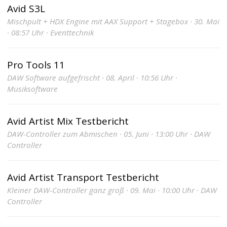
Avid S3L
Mischpult + HDX Engine mit AAX Support + Stagebox · 30. Mai
· 08:57 Uhr · Eventtechnik
Pro Tools 11
DAW Software aufgefrischt · 08. April · 10:56 Uhr ·
Musiksoftware
Avid Artist Mix Testbericht
DAW-Controller zum Abmischen · 05. Juni · 13:00 Uhr · DAW
Controller
Avid Artist Transport Testbericht
Kleiner DAW-Controller ganz groß · 09. Mai · 10:00 Uhr · DAW
Controller