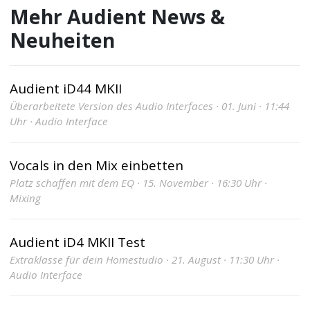
Mehr Audient News &
Neuheiten
Audient iD44 MKII
Überarbeitete Version des Audio Interfaces · 01. Juni · 11:44
Uhr · Audio Interface
Vocals in den Mix einbetten
Platz schaffen mit dem EQ · 15. November · 16:30 Uhr ·
Mixing
Audient iD4 MKII Test
Extraklasse für dein Homestudio · 21. August · 11:30 Uhr ·
Audio Interface