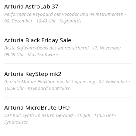
Arturia AstroLab 37
Performance-Keyboard mit Vocoder und 44 Instrumenten ·
08. Dezember · 10:43 Uhr · Keyboards
Arturia Black Friday Sale
Beste Software-Deals des Jahres sichern! · 17. November ·
09:59 Uhr · Musiksoftware
Arturia KeyStep mk2
Geniale Mutate-Funktion macht Sequenzing · 04. November ·
16:58 Uhr · Keyboard Controller
Arturia MicroBrute UFO
Der Kult-Synth im neuen Gewand · 21. Juli · 11:06 Uhr ·
Synthesizer