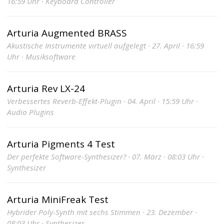
16:59 Uhr · Keyboard Controller
Arturia Augmented BRASS
Akustische Instrumente virtuell aufgelegt · 27. April · 16:59
Uhr · Musiksoftware
Arturia Rev LX-24
Verbessertes Reverb-Effekt-Plugin · 04. April · 15:59 Uhr ·
Audio Plugins
Arturia Pigments 4 Test
Der perfekte Software-Synthesizer? · 07. März · 08:03 Uhr ·
Synthesizer
Arturia MiniFreak Test
Hybrider Poly-Synth mit sechs Stimmen · 23. Dezember ·
08:03 Uhr · Synthesizer