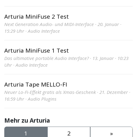
Arturia MiniFuse 2 Test
Next Generation Audio- und MIDI-Interface · 20. Januar ·
15:29 Uhr · Audio Interface
Arturia MiniFuse 1 Test
Das ultimative portable Audio Interface? · 13. Januar · 10:23
Uhr · Audio Interface
Arturia Tape MELLO-FI
Neuer Lo-Fi-Effekt gratis als Xmas-Geschenk · 21. Dezember ·
16:59 Uhr · Audio Plugins
Mehr zu Arturia
1
2
»