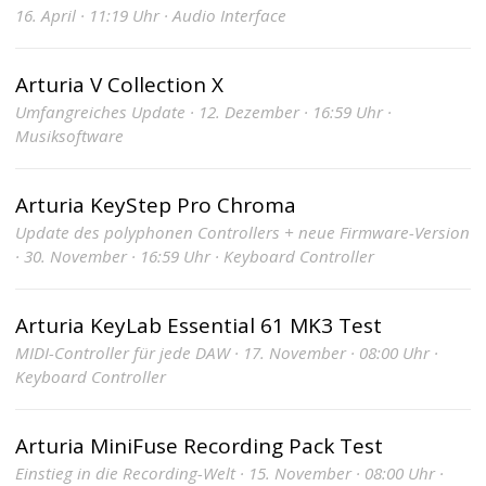
16. April · 11:19 Uhr · Audio Interface
Arturia V Collection X
Umfangreiches Update · 12. Dezember · 16:59 Uhr ·
Musiksoftware
Arturia KeyStep Pro Chroma
Update des polyphonen Controllers + neue Firmware-Version
· 30. November · 16:59 Uhr · Keyboard Controller
Arturia KeyLab Essential 61 MK3 Test
MIDI-Controller für jede DAW · 17. November · 08:00 Uhr ·
Keyboard Controller
Arturia MiniFuse Recording Pack Test
Einstieg in die Recording-Welt · 15. November · 08:00 Uhr ·