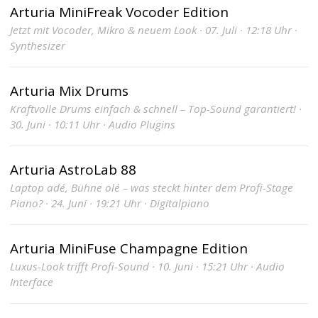
Arturia MiniFreak Vocoder Edition
Jetzt mit Vocoder, Mikro & neuem Look · 07. Juli · 12:18 Uhr ·
Synthesizer
Arturia Mix Drums
Kraftvolle Drums einfach & schnell – Top-Sound garantiert! ·
30. Juni · 10:11 Uhr · Audio Plugins
Arturia AstroLab 88
Laptop adé, Bühne olé – was steckt hinter dem Profi-Stage
Piano? · 24. Juni · 19:21 Uhr · Digitalpiano
Arturia MiniFuse Champagne Edition
Luxus-Look trifft Profi-Sound · 10. Juni · 15:21 Uhr · Audio
Interface