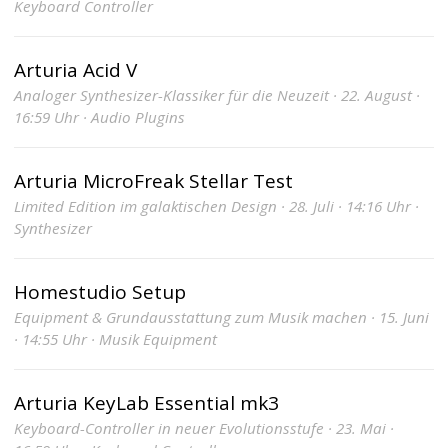
Keyboard Controller
Arturia Acid V
Analoger Synthesizer-Klassiker für die Neuzeit · 22. August ·
16:59 Uhr · Audio Plugins
Arturia MicroFreak Stellar Test
Limited Edition im galaktischen Design · 28. Juli · 14:16 Uhr ·
Synthesizer
Homestudio Setup
Equipment & Grundausstattung zum Musik machen · 15. Juni
· 14:55 Uhr · Musik Equipment
Arturia KeyLab Essential mk3
Keyboard-Controller in neuer Evolutionsstufe · 23. Mai ·