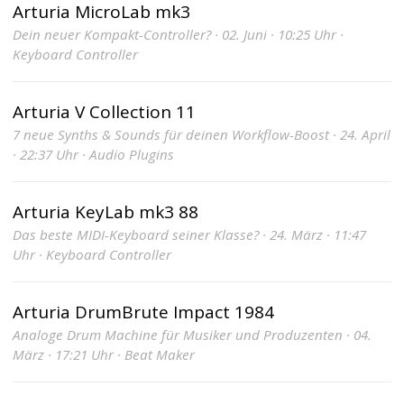
Arturia MicroLab mk3
Dein neuer Kompakt-Controller? · 02. Juni · 10:25 Uhr ·
Keyboard Controller
Arturia V Collection 11
7 neue Synths & Sounds für deinen Workflow-Boost · 24. April
· 22:37 Uhr · Audio Plugins
Arturia KeyLab mk3 88
Das beste MIDI-Keyboard seiner Klasse? · 24. März · 11:47
Uhr · Keyboard Controller
Arturia DrumBrute Impact 1984
Analoge Drum Machine für Musiker und Produzenten · 04.
März · 17:21 Uhr · Beat Maker