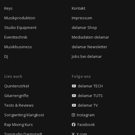
Keys
Kontakt
Musikproduktion
Impressum
Studio Equipment
delamar Shop
Eventtechnik
Mediadaten delamar
Musikbusiness
delamar Newsletter
DJ
Jobs bei delamar
Lies auch
Folge uns
Quintenzirkel
delamar TECH
Gitarrengriffe
delamar TUTS
Tests & Reviews
delamar TV
Songwriting klangkost
Instagram
Rap Mixing Kurs
Facebook
Tonstudio Darmstadt
X.com