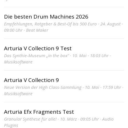
Die besten Drum Machines 2026
Empfehlungen, Ratgeber & Best-Of bis 500 Euro · 24. August ·
09:00 Uhr · Beat Maker
Arturia V Collection 9 Test
Das Synthie-Museum „in the box“ · 10. Mai · 18:03 Uhr ·
Musiksoftware
Arturia V Collection 9
Neue Version der High Class-Sammlung · 10. Mai · 17:59 Uhr ·
Musiksoftware
Arturia Efx Fragments Test
Granular Synthese für alle! · 10. März · 09:05 Uhr · Audio
Plugins