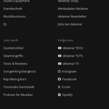
Studio Equipment
delamar Shop
Eventtechnik
Mediadaten delamar
Musikbusiness
delamar Newsletter
DJ
Jobs bei delamar
Lies auch
Folge uns
Quintenzirkel
delamar TECH
Gitarrengriffe
delamar TUTS
Tests & Reviews
delamar TV
Songwriting klangkost
Instagram
Rap Mixing Kurs
Facebook
Tonstudio Darmstadt
X.com
Podcast für Musiker
Spotify