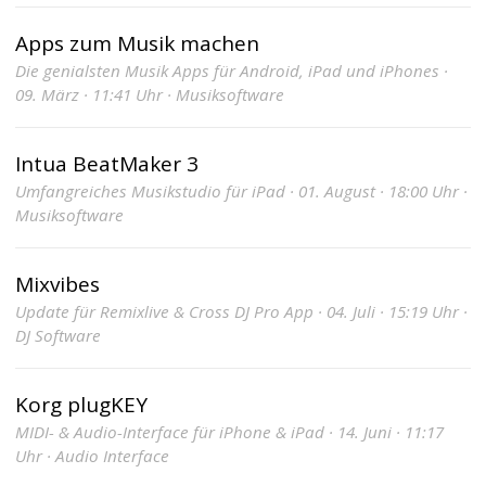
Apps zum Musik machen
Die genialsten Musik Apps für Android, iPad und iPhones ·
09. März · 11:41 Uhr · Musiksoftware
Intua BeatMaker 3
Umfangreiches Musikstudio für iPad · 01. August · 18:00 Uhr ·
Musiksoftware
Mixvibes
Update für Remixlive & Cross DJ Pro App · 04. Juli · 15:19 Uhr ·
DJ Software
Korg plugKEY
MIDI- & Audio-Interface für iPhone & iPad · 14. Juni · 11:17
Uhr · Audio Interface